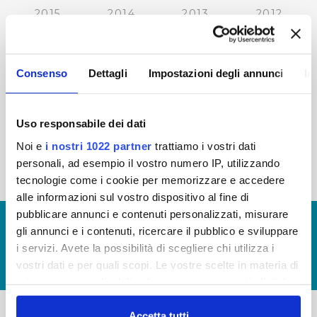
2015
2014
2013
2012
2011
2010
2009
2008
2007
2006
2005
Consenso
Dettagli
Impostazioni degli annunci
In
Uso responsabile dei dati
« prima
‹ precedente
1
2
3
4
5
Noi e
i nostri 1022 partner
trattiamo i vostri dati
personali, ad esempio il vostro numero IP, utilizzando
6
7
8
tecnologie come i cookie per memorizzare e accedere
alle informazioni sul vostro dispositivo al fine di
pubblicare annunci e contenuti personalizzati, misurare
© Copyright 2017 - 2026
GLOSSARIO
gli annunci e i contenuti, ricercare il pubblico e sviluppare
GIUDICA IL SERVIZIO
i servizi. Avete la possibilità di scegliere chi utilizza i
vostri dati e per quali scopi. Le vostre scelte in materia di
LAVORA CON NOI
privacy sono applicabili solo su questa proprietà digitale
in cui avete effettuato le vostre scelte. È possibile
modificare o revocare il proprio consenso in qualsiasi
Accetta tutti