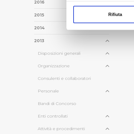
Con il tuo consenso, vorrem
2016
raccogliere informazi
Rifiuta
2015
Identificare il tuo di
digitali).
2014
Approfondisci come vengono el
modificare o ritirare il tuo 
2013
Disposizioni generali
Utilizziamo dei cookie tecnic
navigazione sulle pagine e l'
Organizzazione
consensi dallo stesso prestat
per personalizzare contenuti
Consulenti e collaboratori
modo in cui l’Utente utilizza 
pubblicità e social media, p
Personale
loro o che hanno raccolto dal
Bandi di Concorso
Cliccando su "Accetta tutti",
Enti controllati
Cliccando su "Personalizza" 
Attività e procedimenti
desiderati e le terze parti d