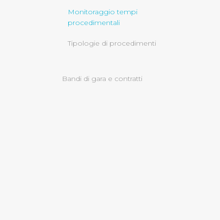
Monitoraggio tempi
Cliccando su "Rifiuta" o sulla
procedimentali
eccezione dei cookie tecnici
Tipologie di procedimenti
dunque la continuazione dell
tecnici indispensabili per un
Bandi di gara e contratti
Sovvenzioni, contributi, sussidi,
vantaggi economici
Bilanci
Servizi erogati
informazioni ambientali