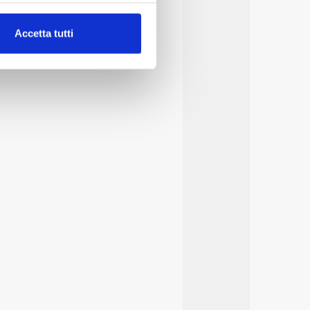
alche metro,
Accetta tutti
e specifiche (impronte
ezione dettagli
. Puoi
lità di base quali la
te dall’Utente e con i
affico sul nostro sito web,
idendo informazioni sul
 di analisi dei dati web,
oni che l’Utente ha fornito
r le finalità sopra indicate.
onando i singoli cookie