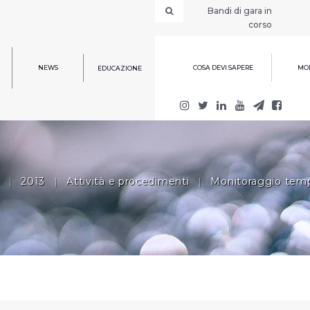
Bandi di gara in
corso
NEWS
COSA DEVI SAPERE
MOD
EDUCAZIONE
|
2013
|
Attività e procedimenti
|
Monitoraggio temp