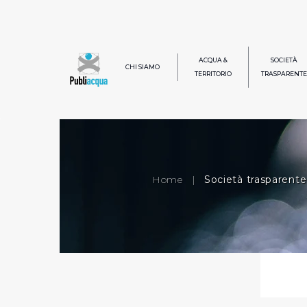
ACQUA &
SOCIETÀ
CHI SIAMO
TERRITORIO
TRASPARENTE
Home
|
Società trasparente