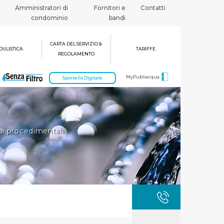
Amministratori di
Fornitori e
Contatti
condominio
bandi
CARTA DEL SERVIZIO &
ULISTICA
TARIFFE
REGOLAMENTO
MyPubliacqua
Sportello Digitale
i procedimentali
GUASTI
800 3