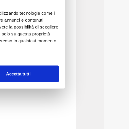
utilizzando tecnologie come i
re annunci e contenuti
vete la possibilità di scegliere
li solo su questa proprietà
consenso in qualsiasi momento
alche metro,
Accetta tutti
e specifiche (impronte
ezione dettagli
. Puoi
lità di base quali la
te dall’Utente e con i
affico sul nostro sito web,