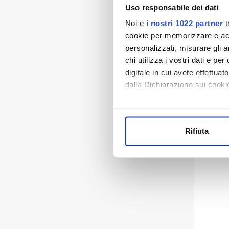
Uso responsabile dei dati
Noi e
i nostri 1022 partner
t
cookie per memorizzare e acce
personalizzati, misurare gli an
chi utilizza i vostri dati e pe
digitale in cui avete effettua
dalla Dichiarazione sui cookie
Con il tuo consenso, vorrem
raccogliere informazi
Rifiuta
Identificare il tuo di
digitali).
Approfondisci come vengono el
modificare o ritirare il tuo 
Utilizziamo dei cookie tecnic
navigazione sulle pagine e l'
consensi dallo stesso prestat