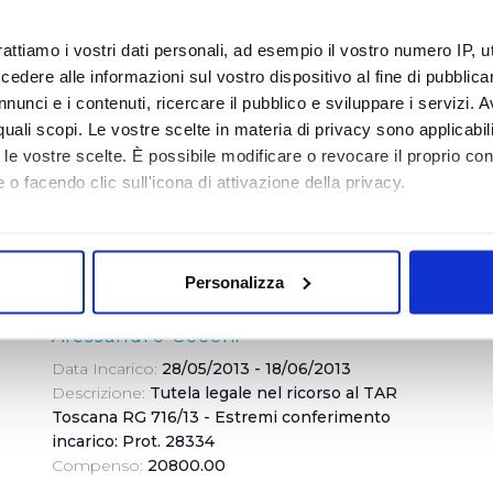
Andrea Del Re
rattiamo i vostri dati personali, ad esempio il vostro numero IP, 
Data Incarico:
29/10/2012 - 12/11/2014
dere alle informazioni sul vostro dispositivo al fine di pubblica
Descrizione:
Componente Organismo di Vigilanza
- Estremi conferimento incarico: Delibera del
nunci e i contenuti, ricercare il pubblico e sviluppare i servizi. A
CdA del 30/10/2012 - Delibera del CdA del
r quali scopi. Le vostre scelte in materia di privacy sono applicabi
10/10/2013
to le vostre scelte. È possibile modificare o revocare il proprio 
Compenso:
16640.00
 o facendo clic sull'icona di attivazione della privacy.
VISUALIZZA DOCUMENTI
mo anche:
oni sulla tua posizione geografica, con un'approssimazione di qu
Personalizza
spositivo, scansionandolo attivamente alla ricerca di caratteristich
Alessandro Cecchi
aborati i tuoi dati personali e imposta le tue preferenze nella
s
Data Incarico:
28/05/2013 - 18/06/2013
consenso in qualsiasi momento dalla Dichiarazione sui cookie.
Descrizione:
Tutela legale nel ricorso al TAR
Toscana RG 716/13 - Estremi conferimento
i necessari per rendere fruibile il sito web abilitandone funziona
incarico: Prot. 28334
accesso alle aree protette. In linea con le preferenze manifesta
Compenso:
20800.00
i, i cookie possono essere inoltre utilizzati per analizzare il tr