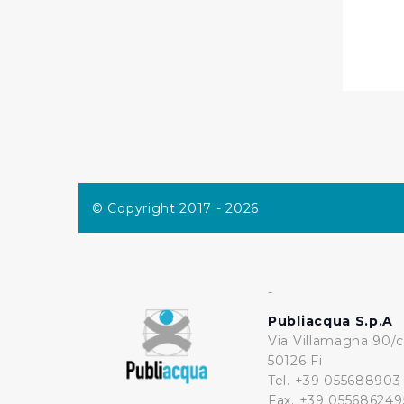
© Copyright 2017 - 2026
-
Publiacqua S.p.A
Via Villamagna 90/c
50126 Fi
Tel. +39 055688903
Fax. +39 055686249