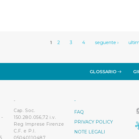
1
2
3
4
seguente ›
ultim
GLOSSARIO
GI
-
-
Cap. Soc.
FAQ
 -
150.280.056,72 i.v.
PRIVACY POLICY
Reg Imprese Firenze
C.F. e P.I.
NOTE LEGALI
5
05040110487