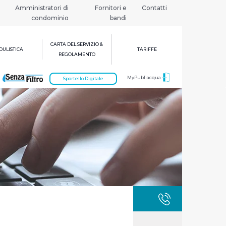
Amministratori di
Fornitori e
Contatti
condominio
bandi
CARTA DEL SERVIZIO &
ULISTICA
TARIFFE
REGOLAMENTO
MyPubliacqua
Sportello Digitale
GUASTI
800 3