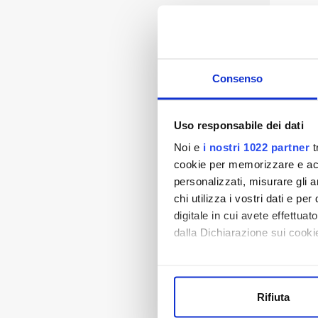
Consenso
Uso responsabile dei dati
Noi e
i nostri 1022 partner
t
cookie per memorizzare e acce
personalizzati, misurare gli an
chi utilizza i vostri dati e pe
digitale in cui avete effettua
dalla Dichiarazione sui cookie
Con il tuo consenso, vorrem
raccogliere informazi
Rifiuta
Identificare il tuo di