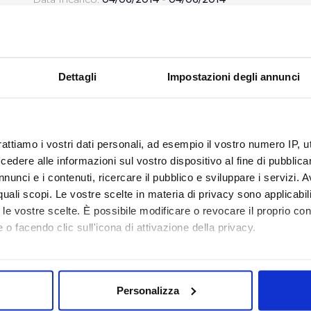
Descrizione:
Tutela legale nel ricorso presso il
CdS contro la sent. 1118/14 del Tar Lombardia sul
ricorso avverso la delibera AEEG n. 585/2012.
Estremi conferimento incarico: 50/5842. Durata
dell'incarico: sino al termine del giudizio.
Dettagli
Impostazioni degli annunci
Compenso:
20000.00
VISUALIZZA DOCUMENTI
rattiamo i vostri dati personali, ad esempio il vostro numero IP, 
dere alle informazioni sul vostro dispositivo al fine di pubblica
nunci e i contenuti, ricercare il pubblico e sviluppare i servizi. A
Giancarlo Viccaro
r quali scopi. Le vostre scelte in materia di privacy sono applicabi
to le vostre scelte. È possibile modificare o revocare il proprio 
Data Incarico:
13/11/2014 - 30/12/2014
 o facendo clic sull'icona di attivazione della privacy.
Descrizione:
Presidente Organismo di Vigilanza
ex D.Lgs. 231/01. Proroga incarico dal 14/11/2014 al
31/12/2014, protocollo n. 70954 del 10/11/2014.
mo anche:
Compenso:
2891.20
oni sulla tua posizione geografica, con un'approssimazione di qu
Personalizza
spositivo, scansionandolo attivamente alla ricerca di caratteristich
VISUALIZZA DOCUMENTI