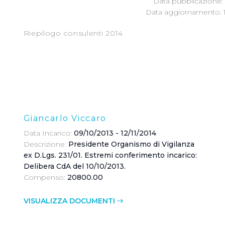
Data pubblicazione: 
Data aggiornamento: 1
Riepilogo consulenti 2014
Giancarlo Viccaro
Data Incarico:
09/10/2013 - 12/11/2014
Descrizione:
Presidente Organismo di Vigilanza
ex D.Lgs. 231/01. Estremi conferimento incarico:
Delibera CdA del 10/10/2013.
Compenso:
20800.00
VISUALIZZA DOCUMENTI