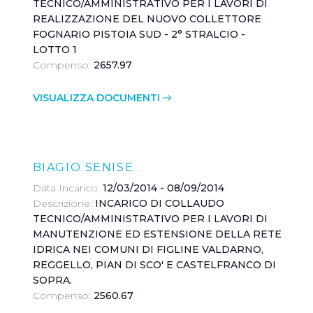
TECNICO/AMMINISTRATIVO PER I LAVORI DI
a navigazione in assenza di cookie o altri sistemi di tracciame
REALIZZAZIONE DEL NUOVO COLLETTORE
a corretta visualizzazione della pagina.
FOGNARIO PISTOIA SUD - 2° STRALCIO -
LOTTO 1
Compenso:
2657.97
VISUALIZZA DOCUMENTI
BIAGIO SENISE
Data Incarico:
12/03/2014 - 08/09/2014
Descrizione:
INCARICO DI COLLAUDO
TECNICO/AMMINISTRATIVO PER I LAVORI DI
MANUTENZIONE ED ESTENSIONE DELLA RETE
IDRICA NEI COMUNI DI FIGLINE VALDARNO,
REGGELLO, PIAN DI SCO' E CASTELFRANCO DI
SOPRA.
Compenso:
2560.67