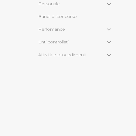
Personale
Cliccando su "Rifiuta" o sulla
Bandi di concorso
eccezione dei cookie tecnici
dunque la continuazione dell
Perfomance
tecnici indispensabili per un
Enti controllati
Attività e procedimenti
Bandi di gara e contratti
Sovvenzioni,contributi,sussidi,
vantaggi economici
Servizi erogati
Bilanci
Beni immobili e gestione
patrimonio