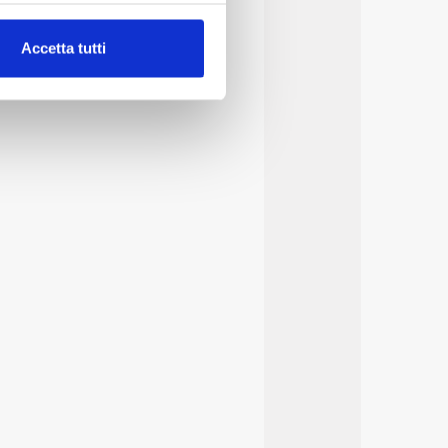
alche metro,
Accetta tutti
e specifiche (impronte
ezione dettagli
. Puoi
lità di base quali la
te dall’Utente e con i
affico sul nostro sito web,
idendo informazioni sul
 di analisi dei dati web,
oni che l’Utente ha fornito
r le finalità sopra indicate.
onando i singoli cookie