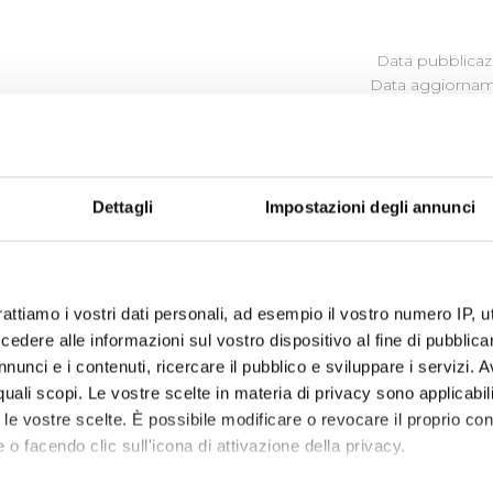
Data pubblicazi
Data aggiorname
ARTICOLAZIONE DEGLI UFFI
Dettagli
Impostazioni degli annunci
rattiamo i vostri dati personali, ad esempio il vostro numero IP, 
dere alle informazioni sul vostro dispositivo al fine di pubblica
nunci e i contenuti, ricercare il pubblico e sviluppare i servizi. A
r quali scopi. Le vostre scelte in materia di privacy sono applicabi
to le vostre scelte. È possibile modificare o revocare il proprio 
 o facendo clic sull'icona di attivazione della privacy.