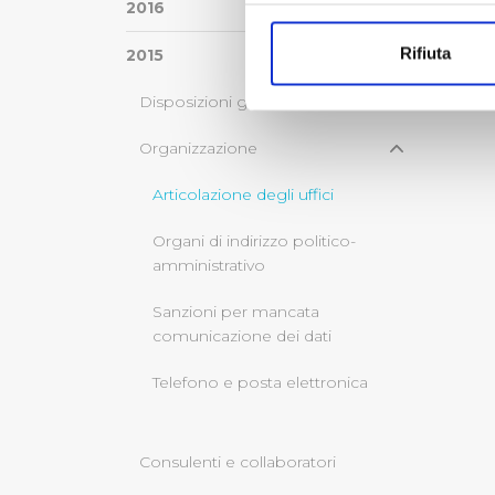
Con il tuo consenso, vorrem
2016
raccogliere informazi
Rifiuta
2015
Identificare il tuo di
digitali).
Disposizioni generali
Approfondisci come vengono el
modificare o ritirare il tuo 
Organizzazione
Articolazione degli uffici
Utilizziamo dei cookie tecnic
navigazione sulle pagine e l'
Organi di indirizzo politico-
consensi dallo stesso prestat
amministrativo
per personalizzare contenuti
modo in cui l’Utente utilizza 
Sanzioni per mancata
pubblicità e social media, p
comunicazione dei dati
loro o che hanno raccolto dal
Telefono e posta elettronica
Cliccando su "Accetta tutti",
Consulenti e collaboratori
Cliccando su "Personalizza" 
desiderati e le terze parti d