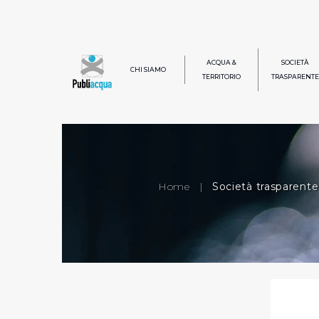
ACQUA &
SOCIETÀ
CHI SIAMO
TERRITORIO
TRASPARENTE
Home
|
Società trasparente