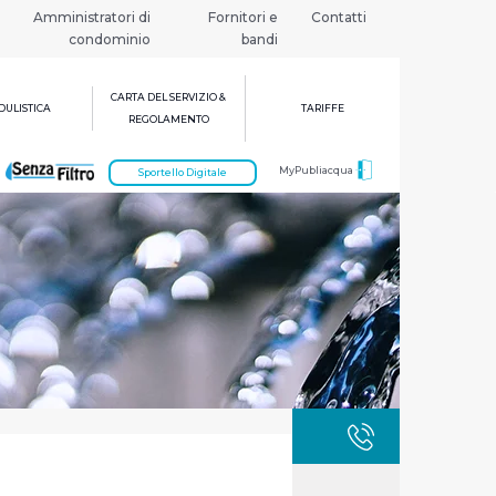
Amministratori di
Fornitori e
Contatti
condominio
bandi
CARTA DEL SERVIZIO &
ULISTICA
TARIFFE
REGOLAMENTO
MyPubliacqua
Sportello Digitale
GUASTI
800 3