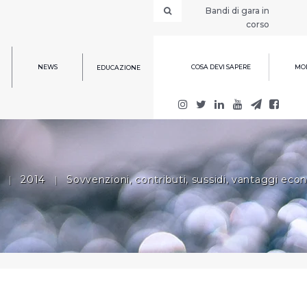
Bandi di gara in
corso
NEWS
COSA DEVI SAPERE
MOD
EDUCAZIONE
|
2014
|
Sovvenzioni, contributi, sussidi, vantaggi eco