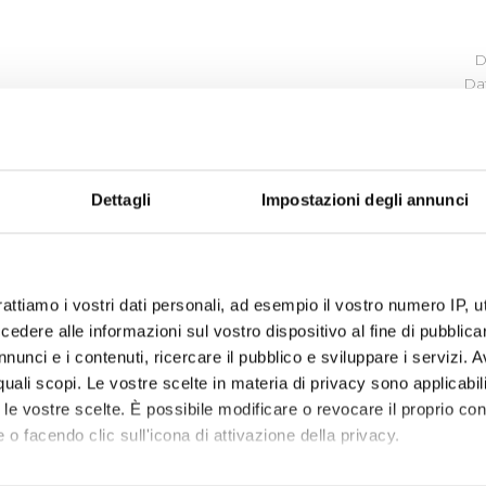
D
Da
SOVVENZIONI,CONTRIBUTI,S
VANTAGGI ECONOMICI
Dettagli
Impostazioni degli annunci
In questa sezione sono presenti le seguenti informazi
Criteri e modalità
rattiamo i vostri dati personali, ad esempio il vostro numero IP, 
dere alle informazioni sul vostro dispositivo al fine di pubblica
Atti di concessione
nunci e i contenuti, ricercare il pubblico e sviluppare i servizi. A
r quali scopi. Le vostre scelte in materia di privacy sono applicabi
to le vostre scelte. È possibile modificare o revocare il proprio 
 o facendo clic sull'icona di attivazione della privacy.