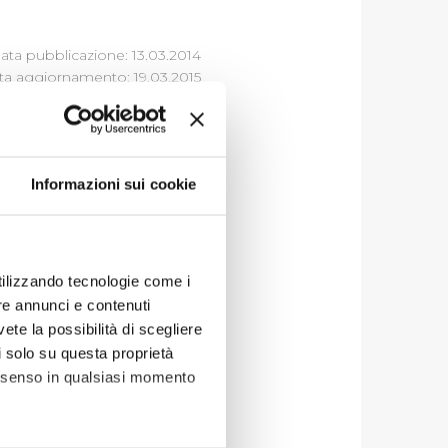
ata pubblicazione: 13.03.2014
ta aggiornamento: 19.03.2015
USSIDI,
Informazioni sui cookie
oni
utilizzando tecnologie come i
re annunci e contenuti
vete la possibilità di scegliere
li solo su questa proprietà
consenso in qualsiasi momento