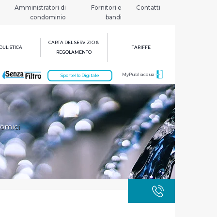
Amministratori di
Fornitori e
Contatti
condominio
bandi
CARTA DEL SERVIZIO &
ULISTICA
TARIFFE
REGOLAMENTO
MyPubliacqua
Sportello Digitale
nomici
GUASTI
800 3