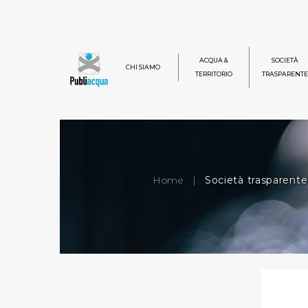
ACQUA &
SOCIETÀ
CHI SIAMO
TERRITORIO
TRASPARENTE
Home
|
Società trasparente