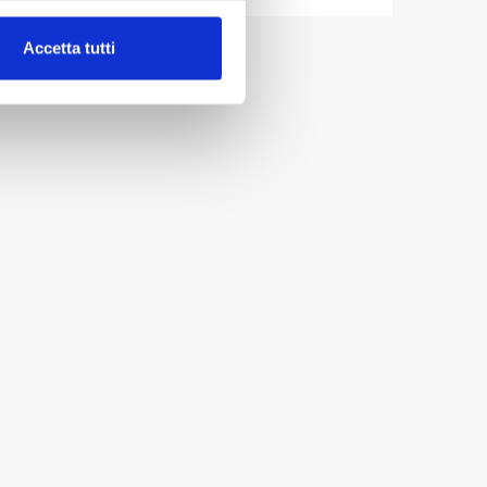
alche metro,
Accetta tutti
e specifiche (impronte
ezione dettagli
. Puoi
lità di base quali la
te dall’Utente e con i
affico sul nostro sito web,
idendo informazioni sul
 di analisi dei dati web,
oni che l’Utente ha fornito
r le finalità sopra indicate.
onando i singoli cookie