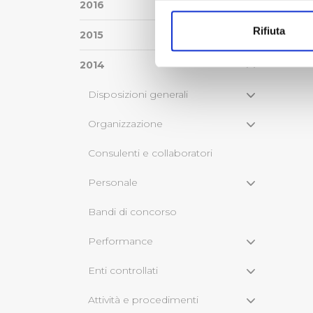
Con il tuo consenso, vorrem
2016
raccogliere informazi
Rifiuta
2015
Identificare il tuo di
digitali).
2014
Approfondisci come vengono el
modificare o ritirare il tuo 
Disposizioni generali
Organizzazione
Utilizziamo dei cookie tecnic
navigazione sulle pagine e l'
Consulenti e collaboratori
consensi dallo stesso prestat
per personalizzare contenuti
Personale
modo in cui l’Utente utilizza 
pubblicità e social media, p
Bandi di concorso
loro o che hanno raccolto dal
Performance
Cliccando su "Accetta tutti",
Enti controllati
Cliccando su "Personalizza" 
Attività e procedimenti
desiderati e le terze parti d