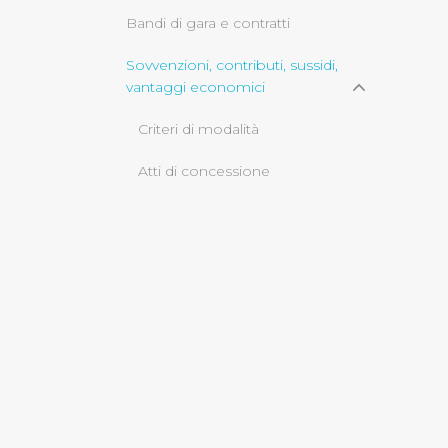
Bandi di gara e contratti
Cliccando su "Rifiuta" o sulla
Sovvenzioni, contributi, sussidi,
eccezione dei cookie tecnici
vantaggi economici
dunque la continuazione dell
tecnici indispensabili per un
Criteri di modalità
Atti di concessione
Servizi erogati
Bilanci
Beni immobili e gestione
patrimonio
Opere pubbliche
informazioni ambientali