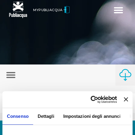
Toggle
MYPUBLIACQUA
navigatio
Consenso
Dettagli
Impostazioni degli annunci
In
© Copyright 2017 - 2026
GLOSSARIO