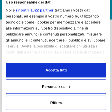
Uso responsabile dei dati
GIUDICA IL SERVIZIO
Noi e
i nostri 1022 partner
trattiamo i vostri dati
LAVORA CON NOI
personali, ad esempio il vostro numero IP, utilizzando
tecnologie come i cookie per memorizzare e accedere
alle informazioni sul vostro dispositivo al fine di
pubblicare annunci e contenuti personalizzati, misurare
-
-
gli annunci e i contenuti, ricercare il pubblico e sviluppare
Publiacqua S.p.A
FAQ
i servizi. Avete la possibilità di scegliere chi utilizza i
Via Villamagna 90/c -
vostri dati e per quali scopi. Le vostre scelte in materia di
PRIVACY POLICY
50126 Fi
privacy sono applicabili solo su questa proprietà digitale
Tel. +39 055688903
NOTE LEGALI
in cui avete effettuato le vostre scelte. È possibile
Fax. +39 0556862495
COOKIE
modificare o revocare il proprio consenso in qualsiasi
Accetta tutti
-
momento dalla Dichiarazione sui cookie o facendo clic
WHISTLEBLOWING
Cap. Soc. 150.280.056,72
sull'icona di attivazione della privacy.
CREDITS
Personalizza
i.v.
Reg Imprese Firenze
Con il tuo consenso, vorremmo anche:
C.F. e P.I. 05040110487
raccogliere informazioni sulla tua posizione
Rifiuta
R.E.A. 514782
geografica, con un'approssimazione di qualche