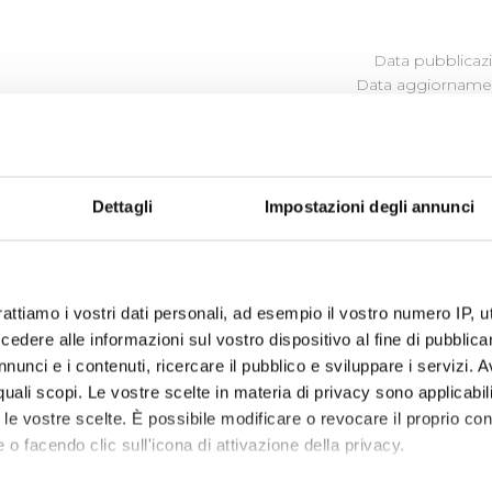
Data pubblicazi
Data aggiornamen
ATTI DI CONCESSIONE
Dettagli
Impostazioni degli annunci
Nei file allegati disponibili le liste dei contributi ricon
(ed erogati nell'anno successivo) e 2013
rattiamo i vostri dati personali, ad esempio il vostro numero IP, 
dere alle informazioni sul vostro dispositivo al fine di pubblica
nunci e i contenuti, ricercare il pubblico e sviluppare i servizi. A
r quali scopi. Le vostre scelte in materia di privacy sono applicabi
to le vostre scelte. È possibile modificare o revocare il proprio 
 o facendo clic sull'icona di attivazione della privacy.