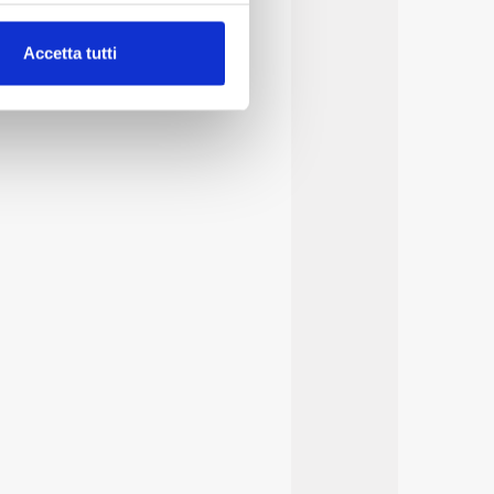
alche metro,
Accetta tutti
e specifiche (impronte
ezione dettagli
. Puoi
lità di base quali la
te dall’Utente e con i
affico sul nostro sito web,
idendo informazioni sul
 di analisi dei dati web,
oni che l’Utente ha fornito
r le finalità sopra indicate.
onando i singoli cookie