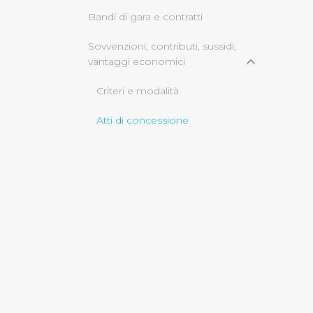
Bandi di gara e contratti
Cliccando su "Rifiuta" o sulla
Sovvenzioni, contributi, sussidi,
eccezione dei cookie tecnici
vantaggi economici
dunque la continuazione dell
tecnici indispensabili per un
Criteri e modalità
Atti di concessione
Bilanci
Servizi erogati
informazioni ambientali