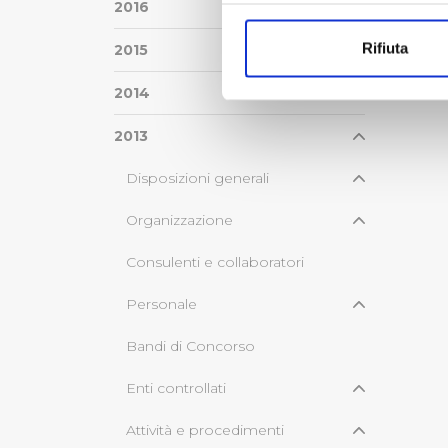
Con il tuo consenso, vorrem
2016
raccogliere informazi
Rifiuta
2015
Identificare il tuo di
digitali).
2014
Approfondisci come vengono el
modificare o ritirare il tuo 
2013
Disposizioni generali
Utilizziamo dei cookie tecnic
navigazione sulle pagine e l'
Organizzazione
consensi dallo stesso prestat
per personalizzare contenuti
Consulenti e collaboratori
modo in cui l’Utente utilizza 
pubblicità e social media, p
Personale
loro o che hanno raccolto dal
Bandi di Concorso
Cliccando su "Accetta tutti",
Enti controllati
Cliccando su "Personalizza" 
Attività e procedimenti
desiderati e le terze parti d