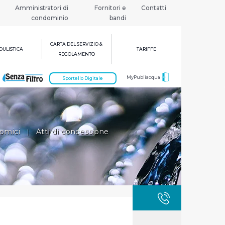
Amministratori di
Fornitori e
Contatti
condominio
bandi
CARTA DEL SERVIZIO &
ULISTICA
TARIFFE
REGOLAMENTO
MyPubliacqua
Sportello Digitale
nomici
|
Atti di concessione
GUASTI
800 3