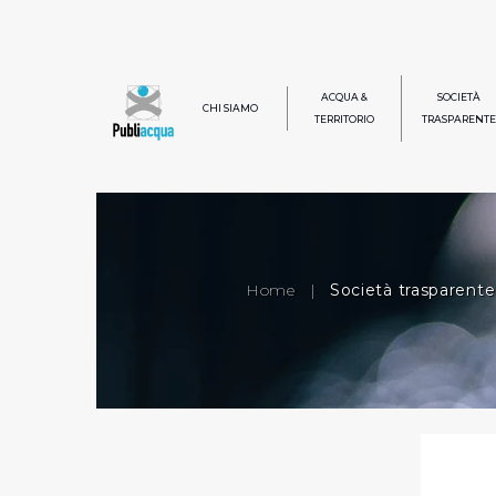
ACQUA &
SOCIETÀ
CHI SIAMO
TERRITORIO
TRASPARENTE
Home
|
Società trasparente