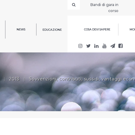
Bandi di gara in
corso
NEWS
COSA DEVI SAPERE
MOD
EDUCAZIONE
|
2013
|
Sovvenzioni, contributi, sussidi, vantaggi eco