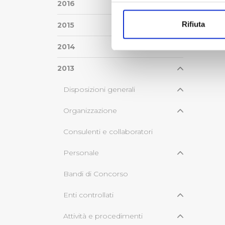
Con il tuo consenso, vorrem
2016
raccogliere informazi
Rifiuta
2015
Identificare il tuo di
digitali).
2014
Approfondisci come vengono el
modificare o ritirare il tuo 
2013
Disposizioni generali
Utilizziamo dei cookie tecnic
navigazione sulle pagine e l'
Organizzazione
consensi dallo stesso prestat
per personalizzare contenuti
Consulenti e collaboratori
modo in cui l’Utente utilizza 
pubblicità e social media, p
Personale
loro o che hanno raccolto dal
Bandi di Concorso
Cliccando su "Accetta tutti",
Enti controllati
Cliccando su "Personalizza" 
Attività e procedimenti
desiderati e le terze parti d