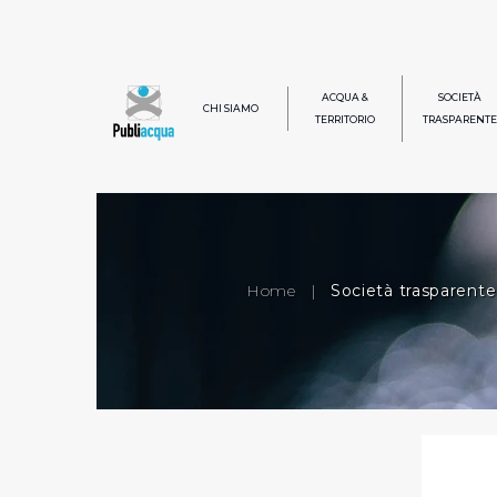
ACQUA &
SOCIETÀ
CHI SIAMO
TERRITORIO
TRASPARENTE
Home
|
Società trasparente