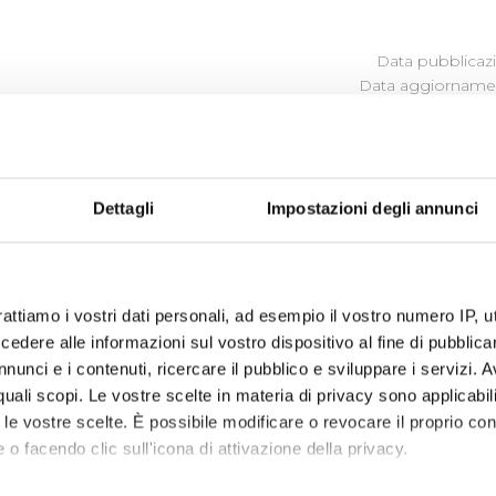
Data pubblicazi
Data aggiornamen
ATTI DI CONCESSIONE
Dettagli
Impostazioni degli annunci
Nei file allegati disponibili le liste dei contributi ricon
(ed erogati nell'anno successivo) e 2013
rattiamo i vostri dati personali, ad esempio il vostro numero IP, 
dere alle informazioni sul vostro dispositivo al fine di pubblica
nunci e i contenuti, ricercare il pubblico e sviluppare i servizi. A
r quali scopi. Le vostre scelte in materia di privacy sono applicabi
to le vostre scelte. È possibile modificare o revocare il proprio 
 o facendo clic sull'icona di attivazione della privacy.