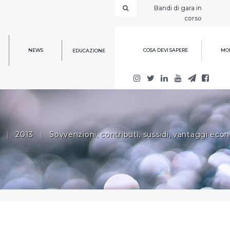
Bandi di gara in
corso
NEWS
COSA DEVI SAPERE
MOD
EDUCAZIONE
|
2013
|
Sovvenzioni, contributi, sussidi, vantaggi eco