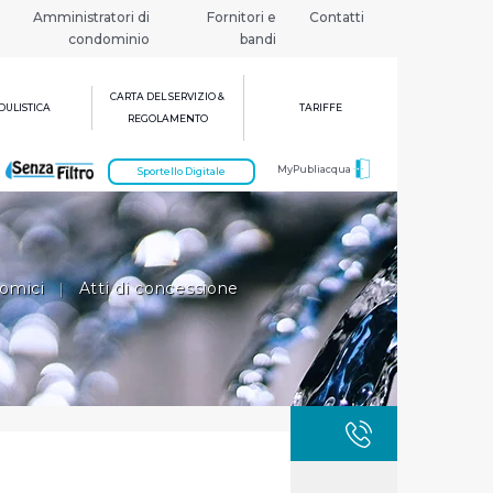
Amministratori di
Fornitori e
Contatti
condominio
bandi
CARTA DEL SERVIZIO &
ULISTICA
TARIFFE
REGOLAMENTO
MyPubliacqua
Sportello Digitale
nomici
|
Atti di concessione
GUASTI
800 3