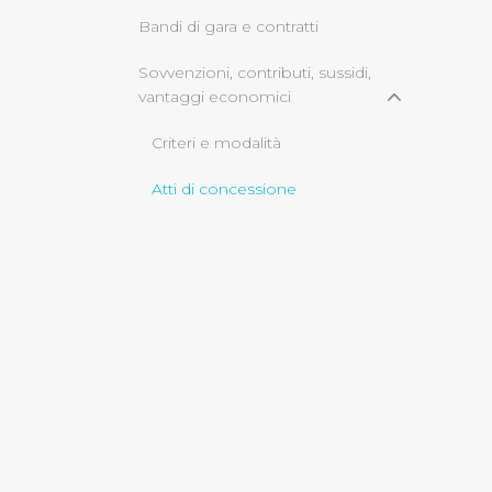
Bandi di gara e contratti
Cliccando su "Rifiuta" o sulla
Sovvenzioni, contributi, sussidi,
eccezione dei cookie tecnici
vantaggi economici
dunque la continuazione dell
tecnici indispensabili per un
Criteri e modalità
Atti di concessione
Bilanci
Servizi erogati
informazioni ambientali