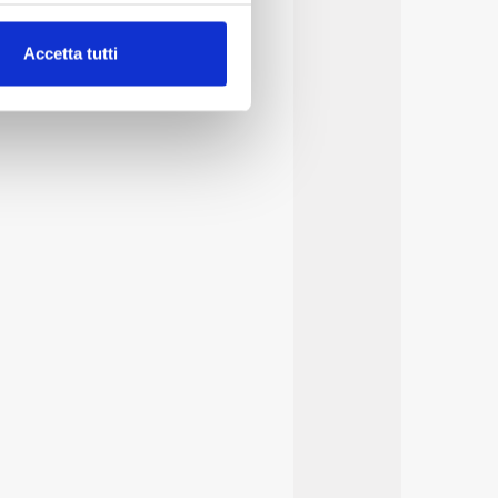
alche metro,
Accetta tutti
e specifiche (impronte
ezione dettagli
. Puoi
lità di base quali la
te dall’Utente e con i
affico sul nostro sito web,
idendo informazioni sul
 di analisi dei dati web,
oni che l’Utente ha fornito
r le finalità sopra indicate.
onando i singoli cookie