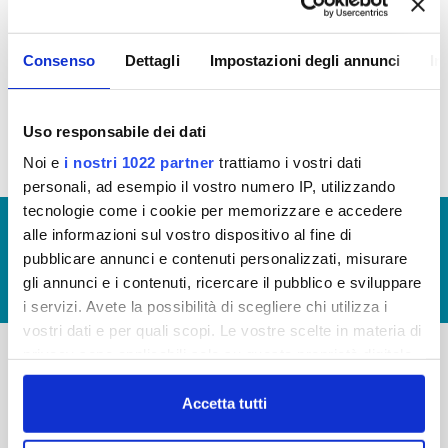
Consenso
Dettagli
Impostazioni degli annunci
In
Nei file allegati disponibili le liste dei contributi
riconosciuti negli anni 2012 (ed erogati nell'anno
successivo) e 2013
Uso responsabile dei dati
Noi e
i nostri 1022 partner
trattiamo i vostri dati
personali, ad esempio il vostro numero IP, utilizzando
tecnologie come i cookie per memorizzare e accedere
© Copyright 2017 - 2026
GLOSSARIO
alle informazioni sul vostro dispositivo al fine di
pubblicare annunci e contenuti personalizzati, misurare
GIUDICA IL SERVIZIO
gli annunci e i contenuti, ricercare il pubblico e sviluppare
LAVORA CON NOI
i servizi. Avete la possibilità di scegliere chi utilizza i
vostri dati e per quali scopi. Le vostre scelte in materia di
privacy sono applicabili solo su questa proprietà digitale
in cui avete effettuato le vostre scelte. È possibile
-
-
modificare o revocare il proprio consenso in qualsiasi
Accetta tutti
Publiacqua S.p.A
FAQ
momento dalla Dichiarazione sui cookie o facendo clic
Via Villamagna 90/c -