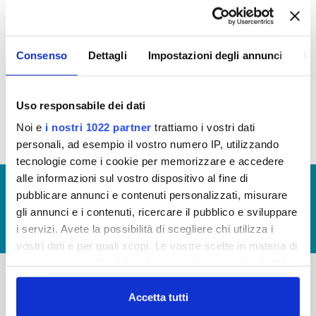
PROCEDIMENTALI
Consenso
Dettagli
Impostazioni degli annunci
In
Monitoraggio tempi procedimentali della Carta
del Servizio anno 2014
(file allegato)
Uso responsabile dei dati
Noi e
i nostri 1022 partner
trattiamo i vostri dati
personali, ad esempio il vostro numero IP, utilizzando
tecnologie come i cookie per memorizzare e accedere
alle informazioni sul vostro dispositivo al fine di
© Copyright 2017 - 2026
GLOSSARIO
pubblicare annunci e contenuti personalizzati, misurare
GIUDICA IL SERVIZIO
gli annunci e i contenuti, ricercare il pubblico e sviluppare
i servizi. Avete la possibilità di scegliere chi utilizza i
LAVORA CON NOI
vostri dati e per quali scopi. Le vostre scelte in materia di
privacy sono applicabili solo su questa proprietà digitale
in cui avete effettuato le vostre scelte. È possibile
modificare o revocare il proprio consenso in qualsiasi
Accetta tutti
-
-
momento dalla Dichiarazione sui cookie o facendo clic