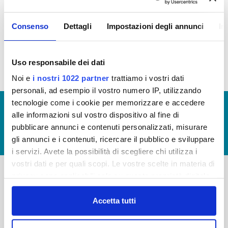
AFFITTO
Consenso
Dettagli
Impostazioni degli annunci
In
Canoni di locazione o affitto 2014 (file allegato)
Uso responsabile dei dati
Noi e
i nostri 1022 partner
trattiamo i vostri dati
personali, ad esempio il vostro numero IP, utilizzando
tecnologie come i cookie per memorizzare e accedere
© Copyright 2017 - 2026
GLOSSARIO
alle informazioni sul vostro dispositivo al fine di
GIUDICA IL SERVIZIO
pubblicare annunci e contenuti personalizzati, misurare
gli annunci e i contenuti, ricercare il pubblico e sviluppare
LAVORA CON NOI
i servizi. Avete la possibilità di scegliere chi utilizza i
vostri dati e per quali scopi. Le vostre scelte in materia di
privacy sono applicabili solo su questa proprietà digitale
in cui avete effettuato le vostre scelte. È possibile
-
-
modificare o revocare il proprio consenso in qualsiasi
Accetta tutti
Publiacqua S.p.A
FAQ
momento dalla Dichiarazione sui cookie o facendo clic
Via Villamagna 90/c -
PRIVACY POLICY
sull'icona di attivazione della privacy.
50126 Fi