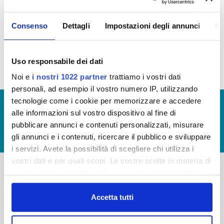
AFFITTO
Consenso
Dettagli
Impostazioni degli annunci
In
Canoni di locazione o affitto 2014 (file allegato)
Uso responsabile dei dati
Noi e
i nostri 1022 partner
trattiamo i vostri dati
personali, ad esempio il vostro numero IP, utilizzando
tecnologie come i cookie per memorizzare e accedere
© Copyright 2017 - 2026
GLOSSARIO
alle informazioni sul vostro dispositivo al fine di
GIUDICA IL SERVIZIO
pubblicare annunci e contenuti personalizzati, misurare
gli annunci e i contenuti, ricercare il pubblico e sviluppare
LAVORA CON NOI
i servizi. Avete la possibilità di scegliere chi utilizza i
vostri dati e per quali scopi. Le vostre scelte in materia di
privacy sono applicabili solo su questa proprietà digitale
in cui avete effettuato le vostre scelte. È possibile
-
-
modificare o revocare il proprio consenso in qualsiasi
Accetta tutti
Publiacqua S.p.A
FAQ
momento dalla Dichiarazione sui cookie o facendo clic
Via Villamagna 90/c -
PRIVACY POLICY
sull'icona di attivazione della privacy.
50126 Fi