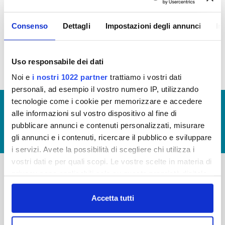
IMMOBILIARE
Consenso
Dettagli
Impostazioni degli annunci
In
Patrimonio immobiliare 2014 (file allegato)
Uso responsabile dei dati
Noi e
i nostri 1022 partner
trattiamo i vostri dati
personali, ad esempio il vostro numero IP, utilizzando
tecnologie come i cookie per memorizzare e accedere
© Copyright 2017 - 2026
GLOSSARIO
alle informazioni sul vostro dispositivo al fine di
GIUDICA IL SERVIZIO
pubblicare annunci e contenuti personalizzati, misurare
gli annunci e i contenuti, ricercare il pubblico e sviluppare
LAVORA CON NOI
i servizi. Avete la possibilità di scegliere chi utilizza i
vostri dati e per quali scopi. Le vostre scelte in materia di
privacy sono applicabili solo su questa proprietà digitale
in cui avete effettuato le vostre scelte. È possibile
-
-
modificare o revocare il proprio consenso in qualsiasi
Accetta tutti
Publiacqua S.p.A
FAQ
momento dalla Dichiarazione sui cookie o facendo clic
Via Villamagna 90/c -
PRIVACY POLICY
sull'icona di attivazione della privacy.
50126 Fi