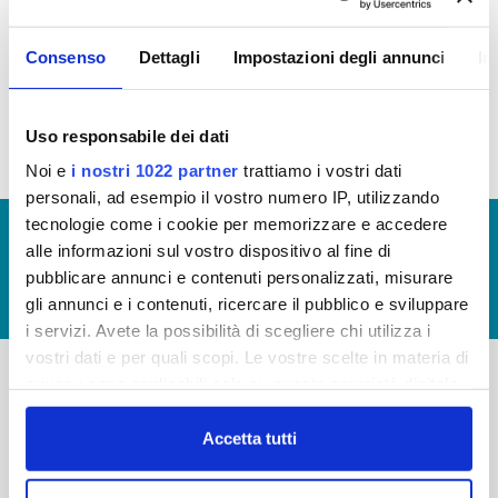
IMMOBILIARE
Consenso
Dettagli
Impostazioni degli annunci
In
Patrimonio immobiliare 2014 (file allegato)
Uso responsabile dei dati
Noi e
i nostri 1022 partner
trattiamo i vostri dati
personali, ad esempio il vostro numero IP, utilizzando
tecnologie come i cookie per memorizzare e accedere
© Copyright 2017 - 2026
GLOSSARIO
alle informazioni sul vostro dispositivo al fine di
GIUDICA IL SERVIZIO
pubblicare annunci e contenuti personalizzati, misurare
gli annunci e i contenuti, ricercare il pubblico e sviluppare
LAVORA CON NOI
i servizi. Avete la possibilità di scegliere chi utilizza i
vostri dati e per quali scopi. Le vostre scelte in materia di
privacy sono applicabili solo su questa proprietà digitale
in cui avete effettuato le vostre scelte. È possibile
-
-
modificare o revocare il proprio consenso in qualsiasi
Accetta tutti
Publiacqua S.p.A
FAQ
momento dalla Dichiarazione sui cookie o facendo clic
Via Villamagna 90/c -
PRIVACY POLICY
sull'icona di attivazione della privacy.
50126 Fi