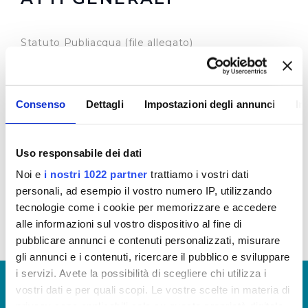
Statuto Publiacqua (file allegato)
Codice Etico e Modello 231 (file allegato)
Per gli altri atti normativi e documentazioni che riguardano il
Servizio Idrico Integrato in Toscana si rimanda a
Autorità
Consenso
Dettagli
Impostazioni degli annunci
In
Idrica Toscana
e
Autorità per l'energia elettrica il gas e il
sistema idrico
Uso responsabile dei dati
Noi e
i nostri 1022 partner
trattiamo i vostri dati
personali, ad esempio il vostro numero IP, utilizzando
tecnologie come i cookie per memorizzare e accedere
alle informazioni sul vostro dispositivo al fine di
pubblicare annunci e contenuti personalizzati, misurare
gli annunci e i contenuti, ricercare il pubblico e sviluppare
i servizi. Avete la possibilità di scegliere chi utilizza i
© Copyright 2017 - 2026
GLOSSARIO
vostri dati e per quali scopi. Le vostre scelte in materia di
GIUDICA IL SERVIZIO
privacy sono applicabili solo su questa proprietà digitale