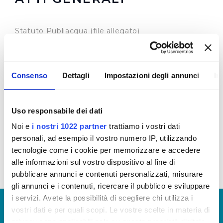
Statuto Publiacqua (file allegato)
Codice Etico e Modello 231 (file allegato)
Per gli altri atti normativi e documentazioni che riguardano il
Servizio Idrico Integrato in Toscana si rimanda a
Autorità
Consenso
Dettagli
Impostazioni degli annunci
In
Idrica Toscana
e
Autorità per l'energia elettrica il gas e il
sistema idrico
Uso responsabile dei dati
Noi e
i nostri 1022 partner
trattiamo i vostri dati
personali, ad esempio il vostro numero IP, utilizzando
tecnologie come i cookie per memorizzare e accedere
alle informazioni sul vostro dispositivo al fine di
pubblicare annunci e contenuti personalizzati, misurare
gli annunci e i contenuti, ricercare il pubblico e sviluppare
i servizi. Avete la possibilità di scegliere chi utilizza i
© Copyright 2017 - 2026
GLOSSARIO
vostri dati e per quali scopi. Le vostre scelte in materia di
GIUDICA IL SERVIZIO
privacy sono applicabili solo su questa proprietà digitale