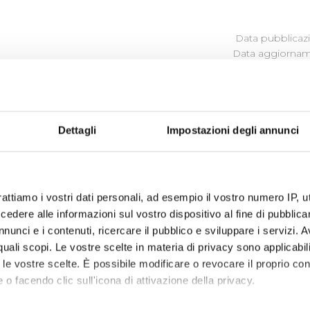
Data pubblicazi
Data aggiorname
SOCIETÀ PARTECIPATE
Dettagli
Impostazioni degli annunci
Le Soluzioni Scarl
Consorzio Ener.gi.co
- cessata in camera di commercio
Water Right Foundation
rattiamo i vostri dati personali, ad esempio il vostro numero IP, 
dere alle informazioni sul vostro dispositivo al fine di pubblica
Water Right and Energy Foundation
nunci e i contenuti, ricercare il pubblico e sviluppare i servizi. A
Utilitas
cessata in camera di commercio il 24/10/2014
r quali scopi. Le vostre scelte in materia di privacy sono applicabi
to le vostre scelte. È possibile modificare o revocare il proprio 
I
ngegnerie Toscane
 o facendo clic sull'icona di attivazione della privacy.
Tiforma S.C.R.L.