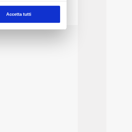
alche metro,
Accetta tutti
e specifiche (impronte
ezione dettagli
. Puoi
lità di base quali la
te dall’Utente e con i
affico sul nostro sito web,
idendo informazioni sul
 di analisi dei dati web,
oni che l’Utente ha fornito
r le finalità sopra indicate.
onando i singoli cookie