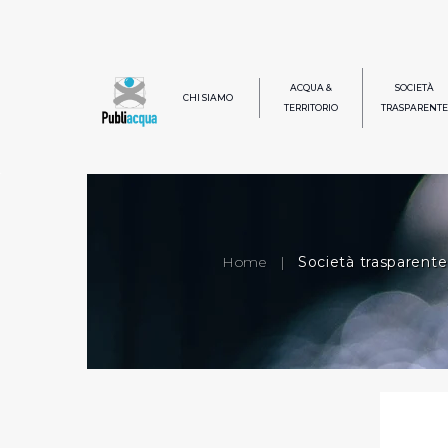
ACQUA &
SOCIETÀ
CHI SIAMO
TERRITORIO
TRASPARENTE
Home
|
Società trasparente