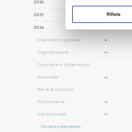
Con il tuo consenso, vorrem
2016
raccogliere informazi
Rifiuta
2015
Identificare il tuo di
digitali).
2014
Approfondisci come vengono el
modificare o ritirare il tuo 
Disposizioni generali
Organizzazione
Utilizziamo dei cookie tecnic
navigazione sulle pagine e l'
Consulenti e collaboratori
consensi dallo stesso prestat
per personalizzare contenuti
Personale
modo in cui l’Utente utilizza 
pubblicità e social media, p
Bandi di concorso
loro o che hanno raccolto dal
Performance
Cliccando su "Accetta tutti",
Enti controllati
Cliccando su "Personalizza" 
Società partecipate
desiderati e le terze parti d