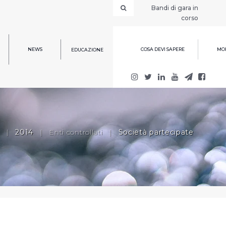
Bandi di gara in
corso
NEWS
COSA DEVI SAPERE
MOD
EDUCAZIONE
|
2014
|
Enti controllati
|
Società partecipate