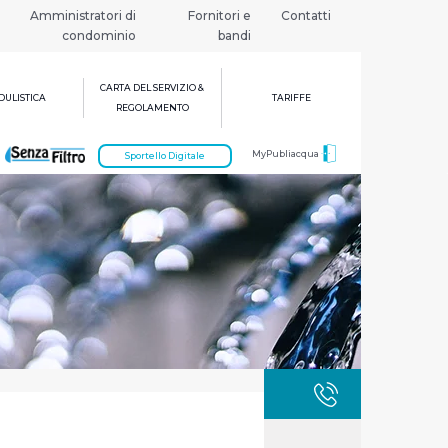
Amministratori di
Fornitori e
Contatti
condominio
bandi
CARTA DEL SERVIZIO &
ULISTICA
TARIFFE
REGOLAMENTO
MyPubliacqua
Sportello Digitale
GUASTI
800 3