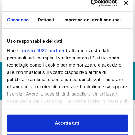
Regolamento per i criteri di ammissione agli atti di
Consenso
Dettagli
Impostazioni degli annunci
In
concessione
(file allegato)
Uso responsabile dei dati
Noi e
i nostri 1022 partner
trattiamo i vostri dati
personali, ad esempio il vostro numero IP, utilizzando
tecnologie come i cookie per memorizzare e accedere
© Copyright 2017 - 2026
GLOSSARIO
alle informazioni sul vostro dispositivo al fine di
pubblicare annunci e contenuti personalizzati, misurare
GIUDICA IL SERVIZIO
gli annunci e i contenuti, ricercare il pubblico e sviluppare
LAVORA CON NOI
i servizi. Avete la possibilità di scegliere chi utilizza i
vostri dati e per quali scopi. Le vostre scelte in materia di
privacy sono applicabili solo su questa proprietà digitale
in cui avete effettuato le vostre scelte. È possibile
-
-
modificare o revocare il proprio consenso in qualsiasi
Accetta tutti
Publiacqua S.p.A
momento dalla Dichiarazione sui cookie o facendo clic
FAQ