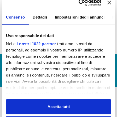
Regolamento per i criteri di ammissione agli atti di
Consenso
Dettagli
Impostazioni degli annunci
In
concessione
(file allegato)
Uso responsabile dei dati
Noi e
i nostri 1022 partner
trattiamo i vostri dati
personali, ad esempio il vostro numero IP, utilizzando
tecnologie come i cookie per memorizzare e accedere
© Copyright 2017 - 2026
GLOSSARIO
alle informazioni sul vostro dispositivo al fine di
pubblicare annunci e contenuti personalizzati, misurare
GIUDICA IL SERVIZIO
gli annunci e i contenuti, ricercare il pubblico e sviluppare
LAVORA CON NOI
i servizi. Avete la possibilità di scegliere chi utilizza i
vostri dati e per quali scopi. Le vostre scelte in materia di
privacy sono applicabili solo su questa proprietà digitale
in cui avete effettuato le vostre scelte. È possibile
-
-
modificare o revocare il proprio consenso in qualsiasi
Accetta tutti
Publiacqua S.p.A
momento dalla Dichiarazione sui cookie o facendo clic
FAQ