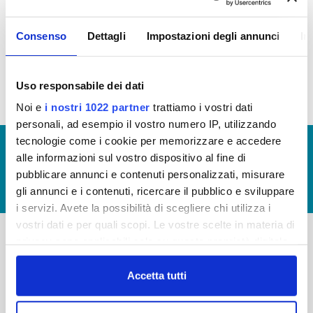
IMMOBILIARE
Consenso
Dettagli
Impostazioni degli annunci
In
Patrimonio immobiliare 2015 (file allegato)
Uso responsabile dei dati
Noi e
i nostri 1022 partner
trattiamo i vostri dati
personali, ad esempio il vostro numero IP, utilizzando
tecnologie come i cookie per memorizzare e accedere
© Copyright 2017 - 2026
GLOSSARIO
alle informazioni sul vostro dispositivo al fine di
GIUDICA IL SERVIZIO
pubblicare annunci e contenuti personalizzati, misurare
gli annunci e i contenuti, ricercare il pubblico e sviluppare
LAVORA CON NOI
i servizi. Avete la possibilità di scegliere chi utilizza i
vostri dati e per quali scopi. Le vostre scelte in materia di
privacy sono applicabili solo su questa proprietà digitale
in cui avete effettuato le vostre scelte. È possibile
-
-
modificare o revocare il proprio consenso in qualsiasi
Accetta tutti
Publiacqua S.p.A
FAQ
momento dalla Dichiarazione sui cookie o facendo clic
Via Villamagna 90/c -
PRIVACY POLICY
sull'icona di attivazione della privacy.
50126 Fi