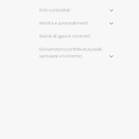
Enti controllati
Cliccando su "Rifiuta" o sulla
eccezione dei cookie tecnici
Attività e procedimenti
dunque la continuazione dell
Bandi di gara e contratti
tecnici indispensabili per un
Sovvenzioni,contributi,sussidi,
vantaggi economici
Servizi erogati
Bilanci
Beni immobili e gestione
patrimonio
Opere pubbliche
Informazioni ambientali