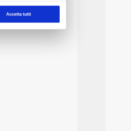
alche metro,
Accetta tutti
e specifiche (impronte
ezione dettagli
. Puoi
lità di base quali la
te dall’Utente e con i
affico sul nostro sito web,
idendo informazioni sul
 di analisi dei dati web,
oni che l’Utente ha fornito
r le finalità sopra indicate.
onando i singoli cookie