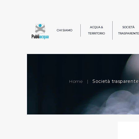
ACQUA &
SOCIETÀ
CHI SIAMO
TERRITORIO
TRASPARENTE
Home
|
Società trasparente