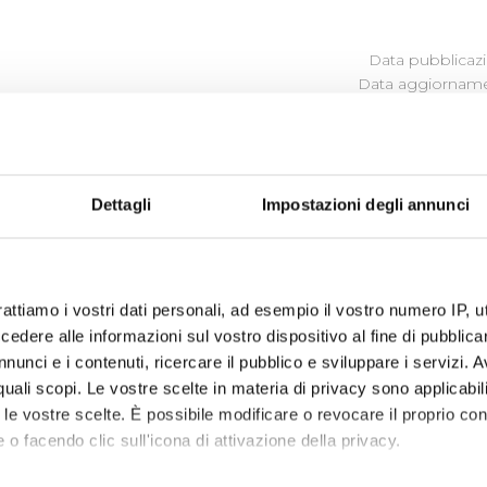
Data pubblicazi
Data aggiornamen
PROGRAMMA PER LA TRASP
L'INTEGRITÀ
Dettagli
Impostazioni degli annunci
Regolamento Publiacqua Trasparente
(file allegato)
rattiamo i vostri dati personali, ad esempio il vostro numero IP, 
dere alle informazioni sul vostro dispositivo al fine di pubblica
nunci e i contenuti, ricercare il pubblico e sviluppare i servizi. A
r quali scopi. Le vostre scelte in materia di privacy sono applicabi
to le vostre scelte. È possibile modificare o revocare il proprio 
 o facendo clic sull'icona di attivazione della privacy.