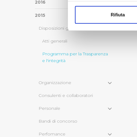
Con il tuo consenso, vorrem
2016
raccogliere informazi
Rifiuta
2015
Identificare il tuo di
digitali).
Disposizioni generali
Approfondisci come vengono el
modificare o ritirare il tuo 
Atti generali
Programma per la Trasparenza
Utilizziamo dei cookie tecnic
e l'integrità
navigazione sulle pagine e l'
consensi dallo stesso prestat
per personalizzare contenuti
Organizzazione
modo in cui l’Utente utilizza 
pubblicità e social media, p
Consulenti e collaboratori
loro o che hanno raccolto dal
Personale
Cliccando su "Accetta tutti",
Bandi di concorso
Cliccando su "Personalizza" 
Perfomance
desiderati e le terze parti d