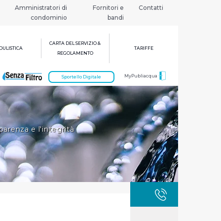
Amministratori di
Fornitori e
Contatti
condominio
bandi
CARTA DEL SERVIZIO &
ULISTICA
TARIFFE
REGOLAMENTO
MyPubliacqua
Sportello Digitale
arenza e l'integrità
GUASTI
800 3