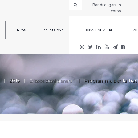
Bandi di gara in
corso
NEWS
COSA DEVI SAPERE
MOD
EDUCAZIONE
|
2015
|
Disposizioni generali
|
Programma per la Trasp