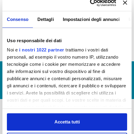
TRASPARENZA E
L'INTEGRITÀ
Consenso
Dettagli
Impostazioni degli annunci
In
Regolamento Publiacqua Trasparente
(file allegato)
Uso responsabile dei dati
Noi e
i nostri 1022 partner
trattiamo i vostri dati
personali, ad esempio il vostro numero IP, utilizzando
tecnologie come i cookie per memorizzare e accedere
© Copyright 2017 - 2026
GLOSSARIO
alle informazioni sul vostro dispositivo al fine di
pubblicare annunci e contenuti personalizzati, misurare
GIUDICA IL SERVIZIO
gli annunci e i contenuti, ricercare il pubblico e sviluppare
LAVORA CON NOI
i servizi. Avete la possibilità di scegliere chi utilizza i
vostri dati e per quali scopi. Le vostre scelte in materia di
privacy sono applicabili solo su questa proprietà digitale
in cui avete effettuato le vostre scelte. È possibile
-
-
modificare o revocare il proprio consenso in qualsiasi
Accetta tutti
Publiacqua S.p.A
momento dalla Dichiarazione sui cookie o facendo clic
FAQ