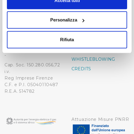
modificare o revocare il proprio consenso in qualsiasi
Accetta tutti
momento dalla Dichiarazione sui cookie o facendo clic
-
-
sull'icona di attivazione della privacy.
Publiacqua S.p.A
Personalizza
FAQ
Via Villamagna 90/c -
Con il tuo consenso, vorremmo anche:
PRIVACY POLICY
50126 Fi
raccogliere informazioni sulla tua posizione
Tel. +39 055688903
Rifiuta
NOTE LEGALI
geografica, con un'approssimazione di qualche
Fax. +39 0556862495
COOKIE
metro,
-
Identificare il tuo dispositivo, scansionandolo
WHISTLEBLOWING
Cap. Soc. 150.280.056,72
attivamente alla ricerca di caratteristiche specifiche
CREDITS
i.v.
(impronte digitali).
Reg Imprese Firenze
Approfondisci come vengono elaborati i tuoi dati personali
C.F. e P.I. 05040110487
e imposta le tue preferenze nella
sezione dettagli
. Puoi
R.E.A. 514782
modificare o ritirare il tuo consenso in qualsiasi momento
dalla Dichiarazione sui cookie.
Utilizziamo dei cookie tecnici necessari per rendere
Attuazione Misure PNRR
fruibile il sito web abilitandone funzionalità di base quali
la navigazione sulle pagine e l'accesso alle aree