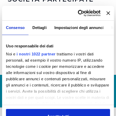
Le Soluzioni Scarl
Water Right Foundation
Consenso
Dettagli
Impostazioni degli annunci
In
Water Right and Energy Foundation
Ingegnerie Toscane
Tiforma S.R.L.
Uso responsabile dei dati
Aquaser srl
Noi e
i nostri 1022 partner
trattiamo i vostri dati
personali, ad esempio il vostro numero IP, utilizzando
tecnologie come i cookie per memorizzare e accedere
alle informazioni sul vostro dispositivo al fine di
pubblicare annunci e contenuti personalizzati, misurare
© Copyright 2017 - 2026
GLOSSARIO
gli annunci e i contenuti, ricercare il pubblico e sviluppare
GIUDICA IL SERVIZIO
i servizi. Avete la possibilità di scegliere chi utilizza i
vostri dati e per quali scopi. Le vostre scelte in materia di
LAVORA CON NOI
privacy sono applicabili solo su questa proprietà digitale
in cui avete effettuato le vostre scelte. È possibile