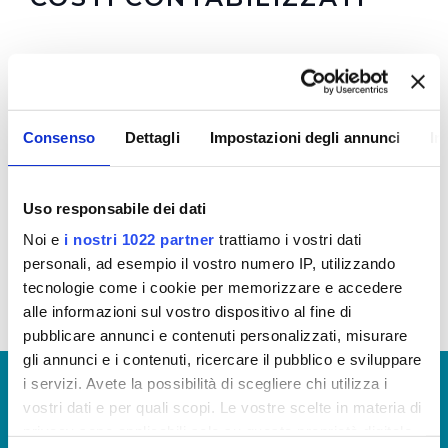
In allegato i costi medi relativi alla gestione del servizio idrico
integrato
Si tenga presente che per ogni processo il costo medio deriva
dal rapporto tra il costo di processo e il dato quantitativo che
Consenso
Dettagli
Impostazioni degli annunci
In
più lo rappresenta:
produzione
: costo produzione/volume prodotto
distribuzione
: costo distribuzione/km di rete acquedotto
Uso responsabile dei dati
gestita
fognatura
Noi e
i nostri 1022 partner
trattiamo i vostri dati
: costo fognatura/km di rete fognaria gestita
depurazione
: costo depurazione/Abit. Equivalenti trattati
personali, ad esempio il vostro numero IP, utilizzando
tecnologie come i cookie per memorizzare e accedere
alle informazioni sul vostro dispositivo al fine di
pubblicare annunci e contenuti personalizzati, misurare
gli annunci e i contenuti, ricercare il pubblico e sviluppare
© Copyright 2017 - 2026
GLOSSARIO
i servizi. Avete la possibilità di scegliere chi utilizza i
vostri dati e per quali scopi. Le vostre scelte in materia di
GIUDICA IL SERVIZIO
privacy sono applicabili solo su questa proprietà digitale
LAVORA CON NOI