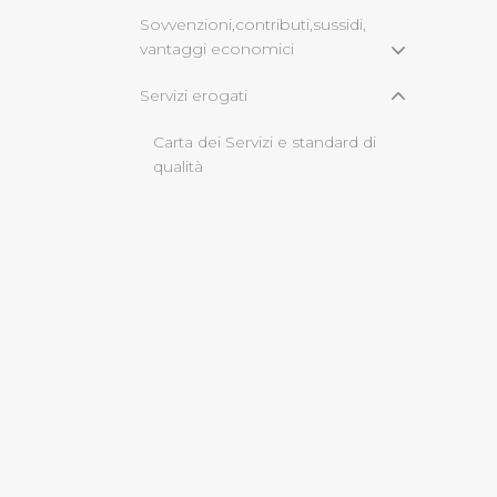
Sovvenzioni,contributi,sussidi,
vantaggi economici
Cliccando su "Rifiuta" o sulla
eccezione dei cookie tecnici
Servizi erogati
dunque la continuazione dell
tecnici indispensabili per un
Carta dei Servizi e standard di
qualità
Class action
Costi contabilizzati
Tempi medi di erogazione dei
servizi
Bilanci
Beni immobili e gestione
patrimonio