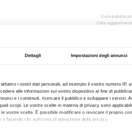
Data pubblicazi
Data aggiornamen
TEMPI MEDI DI EROGAZIONE
SERVIZI
Dettagli
Impostazioni degli annunci
Tempi medi di erogazione dei servizi (file allegato)
rattiamo i vostri dati personali, ad esempio il vostro numero IP, 
dere alle informazioni sul vostro dispositivo al fine di pubblica
nunci e i contenuti, ricercare il pubblico e sviluppare i servizi. A
r quali scopi. Le vostre scelte in materia di privacy sono applicabi
to le vostre scelte. È possibile modificare o revocare il proprio 
 o facendo clic sull'icona di attivazione della privacy.