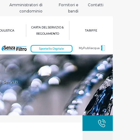
Amministratori di
Fornitori e
Contatti
condominio
bandi
CARTA DEL SERVIZIO &
ULISTICA
TARIFFE
REGOLAMENTO
MyPubliacqua
Sportello Digitale
 servizi
GUASTI
800 3