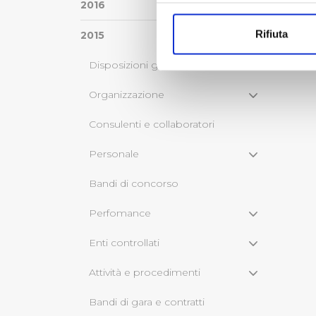
Con il tuo consenso, vorrem
2016
raccogliere informazi
Rifiuta
2015
Identificare il tuo di
digitali).
Disposizioni generali
Approfondisci come vengono el
modificare o ritirare il tuo 
Organizzazione
Consulenti e collaboratori
Utilizziamo dei cookie tecnic
navigazione sulle pagine e l'
Personale
consensi dallo stesso prestat
per personalizzare contenuti
Bandi di concorso
modo in cui l’Utente utilizza 
pubblicità e social media, p
Perfomance
loro o che hanno raccolto dal
Enti controllati
Cliccando su "Accetta tutti",
Attività e procedimenti
Cliccando su "Personalizza" 
Bandi di gara e contratti
desiderati e le terze parti d