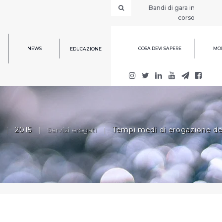
Bandi di gara in
corso
NEWS
COSA DEVI SAPERE
MOD
EDUCAZIONE
|
2015
|
Servizi erogati
|
Tempi medi di erogazione dei