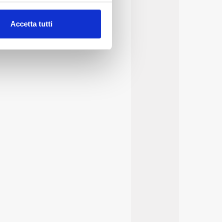
alche metro,
Accetta tutti
e specifiche (impronte
ezione dettagli
. Puoi
lità di base quali la
te dall’Utente e con i
affico sul nostro sito web,
idendo informazioni sul
 di analisi dei dati web,
oni che l’Utente ha fornito
r le finalità sopra indicate.
onando i singoli cookie