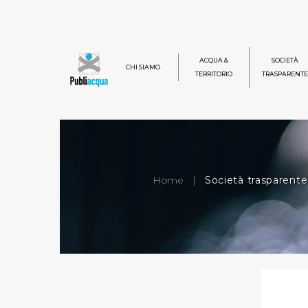
ACQUA &
SOCIETÀ
CHI SIAMO
TERRITORIO
TRASPARENTE
Home
|
Società trasparente