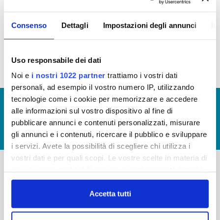
EROGAZIONE DEI SERVIZI
Consenso
Dettagli
Impostazioni degli annunci
In
Tempi medi di erogazione dei servizi (file allegato)
Uso responsabile dei dati
Noi e
i nostri 1022 partner
trattiamo i vostri dati
personali, ad esempio il vostro numero IP, utilizzando
tecnologie come i cookie per memorizzare e accedere
© Copyright 2017 - 2026
GLOSSARIO
alle informazioni sul vostro dispositivo al fine di
GIUDICA IL SERVIZIO
pubblicare annunci e contenuti personalizzati, misurare
gli annunci e i contenuti, ricercare il pubblico e sviluppare
LAVORA CON NOI
i servizi. Avete la possibilità di scegliere chi utilizza i
vostri dati e per quali scopi. Le vostre scelte in materia di
privacy sono applicabili solo su questa proprietà digitale
in cui avete effettuato le vostre scelte. È possibile
-
-
modificare o revocare il proprio consenso in qualsiasi
Accetta tutti
Publiacqua S.p.A
FAQ
momento dalla Dichiarazione sui cookie o facendo clic
Via Villamagna 90/c -
PRIVACY POLICY
sull'icona di attivazione della privacy.
50126 Fi