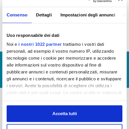
EROGAZIONE DEI SERVIZI
Consenso
Dettagli
Impostazioni degli annunci
In
Tempi medi di erogazione dei servizi (file allegato)
Uso responsabile dei dati
Noi e
i nostri 1022 partner
trattiamo i vostri dati
personali, ad esempio il vostro numero IP, utilizzando
tecnologie come i cookie per memorizzare e accedere
© Copyright 2017 - 2026
GLOSSARIO
alle informazioni sul vostro dispositivo al fine di
GIUDICA IL SERVIZIO
pubblicare annunci e contenuti personalizzati, misurare
gli annunci e i contenuti, ricercare il pubblico e sviluppare
LAVORA CON NOI
i servizi. Avete la possibilità di scegliere chi utilizza i
vostri dati e per quali scopi. Le vostre scelte in materia di
privacy sono applicabili solo su questa proprietà digitale
in cui avete effettuato le vostre scelte. È possibile
-
-
modificare o revocare il proprio consenso in qualsiasi
Accetta tutti
Publiacqua S.p.A
FAQ
momento dalla Dichiarazione sui cookie o facendo clic
Via Villamagna 90/c -
PRIVACY POLICY
sull'icona di attivazione della privacy.
50126 Fi