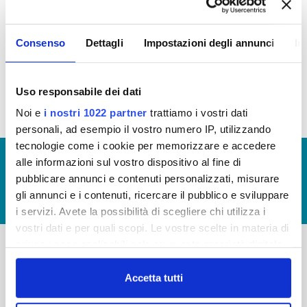
PROCEDIMENTALI
Consenso
Dettagli
Impostazioni degli annunci
In
Monitoraggio tempi procedimentali della Carta del Servizio
anno 2016
(file allegato)
Uso responsabile dei dati
Noi e
i nostri 1022 partner
trattiamo i vostri dati
personali, ad esempio il vostro numero IP, utilizzando
tecnologie come i cookie per memorizzare e accedere
© Copyright 2017 - 2026
GLOSSARIO
alle informazioni sul vostro dispositivo al fine di
pubblicare annunci e contenuti personalizzati, misurare
GIUDICA IL SERVIZIO
gli annunci e i contenuti, ricercare il pubblico e sviluppare
LAVORA CON NOI
i servizi. Avete la possibilità di scegliere chi utilizza i
vostri dati e per quali scopi. Le vostre scelte in materia di
privacy sono applicabili solo su questa proprietà digitale
in cui avete effettuato le vostre scelte. È possibile
-
-
modificare o revocare il proprio consenso in qualsiasi
Accetta tutti
Publiacqua S.p.A
momento dalla Dichiarazione sui cookie o facendo clic
FAQ
Via Villamagna 90/c -