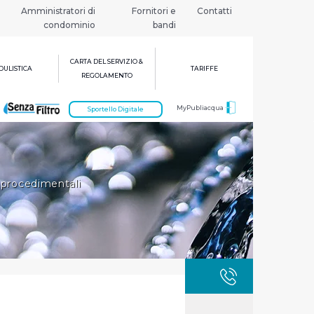
Amministratori di
Fornitori e
Contatti
condominio
bandi
CARTA DEL SERVIZIO &
ULISTICA
TARIFFE
REGOLAMENTO
MyPubliacqua
Sportello Digitale
procedimentali
GUASTI
800 3