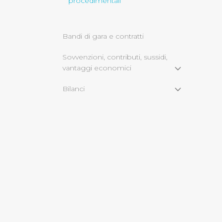
procedimentali
Cliccando su "Rifiuta" o sulla
eccezione dei cookie tecnici
Bandi di gara e contratti
dunque la continuazione dell
Sovvenzioni, contributi, sussidi,
tecnici indispensabili per un
vantaggi economici
Bilanci
Beni immobili e gestione
patrimonio
Servizi erogati
Pagamenti dell'amministrazione
Opere pubbliche
Informazioni ambientali