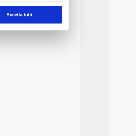
alche metro,
Accetta tutti
e specifiche (impronte
ezione dettagli
. Puoi
lità di base quali la
te dall’Utente e con i
affico sul nostro sito web,
idendo informazioni sul
 di analisi dei dati web,
oni che l’Utente ha fornito
r le finalità sopra indicate.
onando i singoli cookie