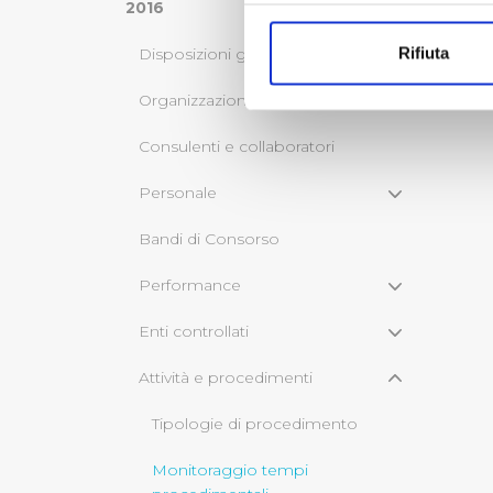
Con il tuo consenso, vorrem
2016
raccogliere informazi
Rifiuta
Disposizioni generali
Identificare il tuo di
digitali).
Organizzazione
Approfondisci come vengono el
Consulenti e collaboratori
modificare o ritirare il tuo 
Personale
Utilizziamo dei cookie tecnic
navigazione sulle pagine e l'
Bandi di Consorso
consensi dallo stesso prestat
per personalizzare contenuti
Performance
modo in cui l’Utente utilizza 
Enti controllati
pubblicità e social media, p
loro o che hanno raccolto dal
Attività e procedimenti
Cliccando su "Accetta tutti",
Tipologie di procedimento
Cliccando su "Personalizza" 
Monitoraggio tempi
desiderati e le terze parti d