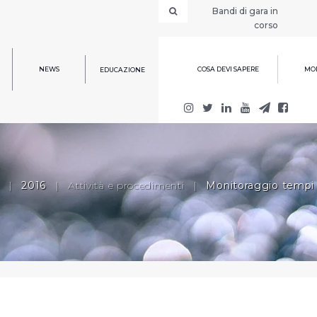
Bandi di gara in
corso
NEWS
COSA DEVI SAPERE
MOD
EDUCAZIONE
|
2016
|
Attività e procedimenti
|
Monitoraggio tempi 