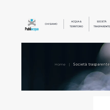
ACQUA &
SOCIETÀ
CHI SIAMO
TERRITORIO
TRASPARENTE
Home
|
Società trasparente