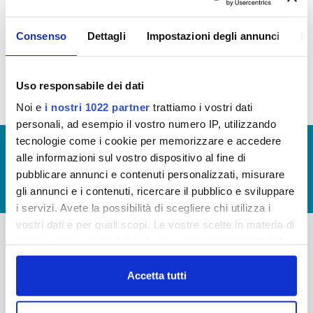
AFFITTO
Consenso
Dettagli
Impostazioni degli annunci
In
Canoni di locazione e affitto 2016 (vedi allegato)
Uso responsabile dei dati
Noi e
i nostri 1022 partner
trattiamo i vostri dati
personali, ad esempio il vostro numero IP, utilizzando
tecnologie come i cookie per memorizzare e accedere
© Copyright 2017 - 2026
GLOSSARIO
alle informazioni sul vostro dispositivo al fine di
GIUDICA IL SERVIZIO
pubblicare annunci e contenuti personalizzati, misurare
gli annunci e i contenuti, ricercare il pubblico e sviluppare
LAVORA CON NOI
i servizi. Avete la possibilità di scegliere chi utilizza i
vostri dati e per quali scopi. Le vostre scelte in materia di
privacy sono applicabili solo su questa proprietà digitale
in cui avete effettuato le vostre scelte. È possibile
-
-
modificare o revocare il proprio consenso in qualsiasi
Accetta tutti
Publiacqua S.p.A
FAQ
momento dalla Dichiarazione sui cookie o facendo clic
Via Villamagna 90/c -
PRIVACY POLICY
sull'icona di attivazione della privacy.
50126 Fi