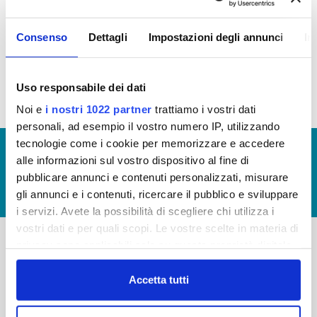
IMMOBILIARE
Consenso
Dettagli
Impostazioni degli annunci
In
Patrimonio Immobiliare 2016 (file allegato)
Uso responsabile dei dati
Noi e
i nostri 1022 partner
trattiamo i vostri dati
personali, ad esempio il vostro numero IP, utilizzando
tecnologie come i cookie per memorizzare e accedere
© Copyright 2017 - 2026
GLOSSARIO
alle informazioni sul vostro dispositivo al fine di
GIUDICA IL SERVIZIO
pubblicare annunci e contenuti personalizzati, misurare
gli annunci e i contenuti, ricercare il pubblico e sviluppare
LAVORA CON NOI
i servizi. Avete la possibilità di scegliere chi utilizza i
vostri dati e per quali scopi. Le vostre scelte in materia di
privacy sono applicabili solo su questa proprietà digitale
in cui avete effettuato le vostre scelte. È possibile
-
-
modificare o revocare il proprio consenso in qualsiasi
Accetta tutti
Publiacqua S.p.A
FAQ
momento dalla Dichiarazione sui cookie o facendo clic
Via Villamagna 90/c -
PRIVACY POLICY
sull'icona di attivazione della privacy.