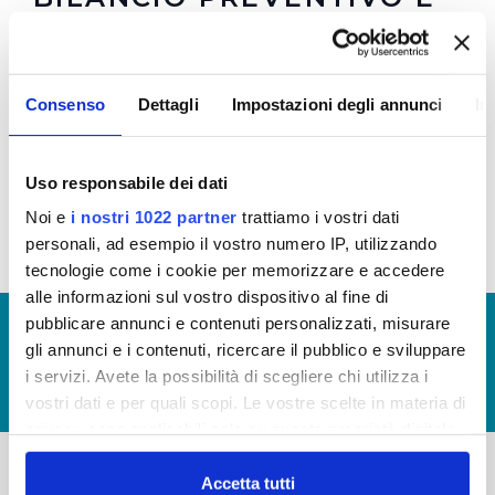
CONSUNTIVO
Qui puoi trovare gli ultimi
Bilanci
aziendali
Consenso
Dettagli
Impostazioni degli annunci
In
Nel tool di documenti in alto a destra è possibile
Uso responsabile dei dati
visionare il bilancio 2016 e gli indicatori finanziari
Noi e
i nostri 1022 partner
trattiamo i vostri dati
personali, ad esempio il vostro numero IP, utilizzando
tecnologie come i cookie per memorizzare e accedere
alle informazioni sul vostro dispositivo al fine di
pubblicare annunci e contenuti personalizzati, misurare
© Copyright 2017 - 2026
GLOSSARIO
gli annunci e i contenuti, ricercare il pubblico e sviluppare
GIUDICA IL SERVIZIO
i servizi. Avete la possibilità di scegliere chi utilizza i
LAVORA CON NOI
vostri dati e per quali scopi. Le vostre scelte in materia di
privacy sono applicabili solo su questa proprietà digitale
in cui avete effettuato le vostre scelte. È possibile
modificare o revocare il proprio consenso in qualsiasi
Accetta tutti