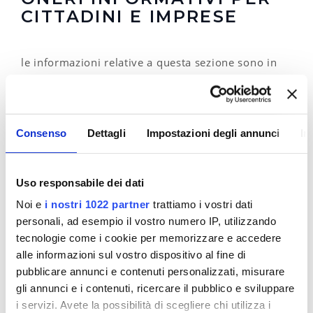
CITTADINI E IMPRESE
le informazioni relative a questa sezione sono in
fase di elebarozione
L’Autorità Idrica Toscana ha reso pubblico il nuovo
Regolamento regionale per l’attuazione di
agevolazioni tariffarie a carattere sociale per il SII
Consenso
Dettagli
Impostazioni degli annunci
In
(Servizio Idrico Integrato). Un regolamento che
muta radicalmente le modalità di assegnazione ed
erogazione delle agevolazioni a famiglie in
Uso responsabile dei dati
difficoltà economica del nostro territorio.
Noi e
i nostri 1022 partner
trattiamo i vostri dati
In base a quanto stabilito dal nuovo Regolamento,
personali, ad esempio il vostro numero IP, utilizzando
infatti, sono i Comuni i soggetti competenti e
tecnologie come i cookie per memorizzare e accedere
preposti all’individuazione gli aventi diritto alle
alle informazioni sul vostro dispositivo al fine di
agevolazioni.
pubblicare annunci e contenuti personalizzati, misurare
gli annunci e i contenuti, ricercare il pubblico e sviluppare
i servizi. Avete la possibilità di scegliere chi utilizza i