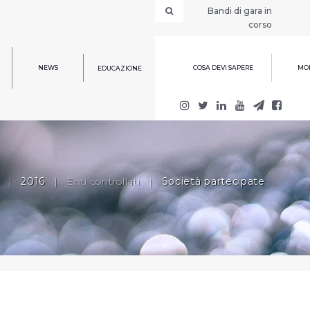
Bandi di gara in
corso
NEWS
COSA DEVI SAPERE
MOD
EDUCAZIONE
|
2016
|
Enti controllati
|
Società partecipate