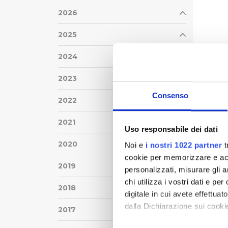
2026
2025
2024
2023
Consenso
2022
2021
Uso responsabile dei dati
2020
Noi e
i nostri 1022 partner
t
cookie per memorizzare e acce
2019
personalizzati, misurare gli an
chi utilizza i vostri dati e pe
2018
digitale in cui avete effettua
dalla Dichiarazione sui cookie
2017