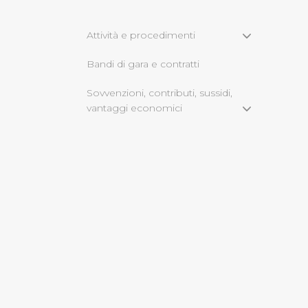
Cliccando su "Rifiuta" o sulla
Attività e procedimenti
eccezione dei cookie tecnici
Bandi di gara e contratti
dunque la continuazione dell
tecnici indispensabili per un
Sovvenzioni, contributi, sussidi,
vantaggi economici
Bilanci
Beni immobili e gestione
patrimonio
Servizi erogati
Pagamenti dell'amministrazione
Opere pubbliche
Informazioni ambientali