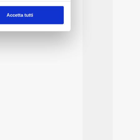
alche metro,
Accetta tutti
e specifiche (impronte
ezione dettagli
. Puoi
lità di base quali la
te dall’Utente e con i
affico sul nostro sito web,
idendo informazioni sul
 di analisi dei dati web,
oni che l’Utente ha fornito
r le finalità sopra indicate.
onando i singoli cookie