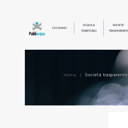
ACQUA &
SOCIETÀ
CHI SIAMO
TERRITORIO
TRASPARENTE
Home
|
Società trasparente