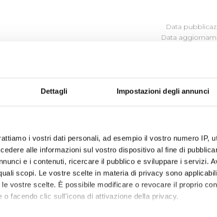
Data pubblicazi
Data aggiorname
SOCIETÀ PARTECIPATE
Dettagli
Impostazioni degli annunci
Le Soluzioni Scarl
I
ngegnerie Toscane
Tiforma S.C.R.L.
rattiamo i vostri dati personali, ad esempio il vostro numero IP, 
Aquaser srl
dere alle informazioni sul vostro dispositivo al fine di pubblica
nunci e i contenuti, ricercare il pubblico e sviluppare i servizi. A
r quali scopi. Le vostre scelte in materia di privacy sono applicabi
to le vostre scelte. È possibile modificare o revocare il proprio 
 o facendo clic sull'icona di attivazione della privacy.