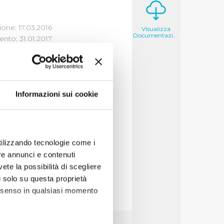
one: 17.03.2016
Visualizza
Documentazione
nto: 31.01.2017
Informazioni sui cookie
utilizzando tecnologie come i
re annunci e contenuti
vete la possibilità di scegliere
li solo su questa proprietà
consenso in qualsiasi momento