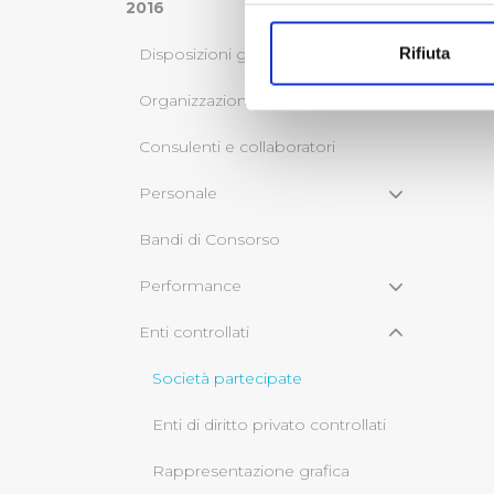
Con il tuo consenso, vorrem
2016
raccogliere informazi
Rifiuta
Disposizioni generali
Identificare il tuo di
digitali).
Organizzazione
Approfondisci come vengono el
Consulenti e collaboratori
modificare o ritirare il tuo 
Personale
Utilizziamo dei cookie tecnic
navigazione sulle pagine e l'
Bandi di Consorso
consensi dallo stesso prestat
per personalizzare contenuti
Performance
modo in cui l’Utente utilizza 
Enti controllati
pubblicità e social media, p
loro o che hanno raccolto dal
Società partecipate
Cliccando su "Accetta tutti",
Enti di diritto privato controllati
Cliccando su "Personalizza" 
Rappresentazione grafica
desiderati e le terze parti d