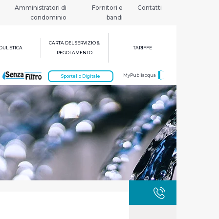
Amministratori di
Fornitori e
Contatti
condominio
bandi
CARTA DEL SERVIZIO &
ULISTICA
TARIFFE
REGOLAMENTO
MyPubliacqua
Sportello Digitale
GUASTI
800 3