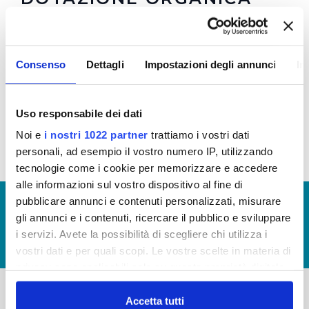
Dotazione organica 2016: comprensivo di numero
totale di personale effettivamente in servizio con
Consenso
Dettagli
Impostazioni degli annunci
In
il relativo costo suddiviso tra le diverse qualifiche.
Costo relativo al costo del personale assegnato
agli uffici di diretta collaborazione con gli organi di
Uso responsabile dei dati
indirizzo polico (allego file)
Noi e
i nostri 1022 partner
trattiamo i vostri dati
personali, ad esempio il vostro numero IP, utilizzando
tecnologie come i cookie per memorizzare e accedere
alle informazioni sul vostro dispositivo al fine di
pubblicare annunci e contenuti personalizzati, misurare
© Copyright 2017 - 2026
GLOSSARIO
gli annunci e i contenuti, ricercare il pubblico e sviluppare
GIUDICA IL SERVIZIO
i servizi. Avete la possibilità di scegliere chi utilizza i
LAVORA CON NOI
vostri dati e per quali scopi. Le vostre scelte in materia di
privacy sono applicabili solo su questa proprietà digitale
in cui avete effettuato le vostre scelte. È possibile
modificare o revocare il proprio consenso in qualsiasi
Accetta tutti