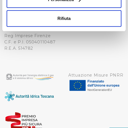
Fax. +39 0556862495
Con il tuo consenso, vorremmo anche:
COOKIE
-
raccogliere informazioni sulla tua posizione
WHISTLEBLOWING
Rifiuta
geografica, con un'approssimazione di qualche
Cap. Soc. 150.280.056,72
CREDITS
i.v.
metro,
Reg Imprese Firenze
Identificare il tuo dispositivo, scansionandolo
C.F. e P.I. 05040110487
attivamente alla ricerca di caratteristiche specifiche
R.E.A. 514782
(impronte digitali).
Approfondisci come vengono elaborati i tuoi dati personali
e imposta le tue preferenze nella
sezione dettagli
. Puoi
modificare o ritirare il tuo consenso in qualsiasi momento
Attuazione Misure PNRR
dalla Dichiarazione sui cookie.
Utilizziamo dei cookie tecnici necessari per rendere
fruibile il sito web abilitandone funzionalità di base quali
la navigazione sulle pagine e l'accesso alle aree
protette. In linea con le preferenze manifestate
dall’Utente e con i consensi dallo stesso prestati, i
cookie possono essere inoltre utilizzati per analizzare il