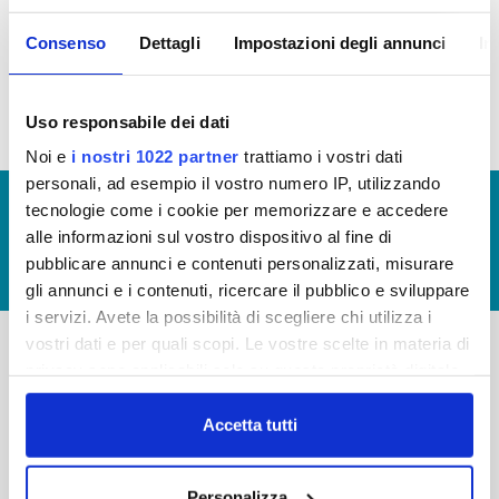
Consenso
Dettagli
Impostazioni degli annunci
In
Tassi di Assenza 2016 (allegato)
Uso responsabile dei dati
Noi e
i nostri 1022 partner
trattiamo i vostri dati
personali, ad esempio il vostro numero IP, utilizzando
© Copyright 2017 - 2026
GLOSSARIO
tecnologie come i cookie per memorizzare e accedere
alle informazioni sul vostro dispositivo al fine di
GIUDICA IL SERVIZIO
pubblicare annunci e contenuti personalizzati, misurare
LAVORA CON NOI
gli annunci e i contenuti, ricercare il pubblico e sviluppare
i servizi. Avete la possibilità di scegliere chi utilizza i
vostri dati e per quali scopi. Le vostre scelte in materia di
privacy sono applicabili solo su questa proprietà digitale
-
-
in cui avete effettuato le vostre scelte. È possibile
Publiacqua S.p.A
modificare o revocare il proprio consenso in qualsiasi
Accetta tutti
FAQ
Via Villamagna 90/c -
momento dalla Dichiarazione sui cookie o facendo clic
PRIVACY POLICY
50126 Fi
sull'icona di attivazione della privacy.
Tel. +39 055688903
NOTE LEGALI
Personalizza