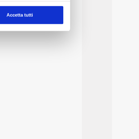
alche metro,
Accetta tutti
e specifiche (impronte
ezione dettagli
. Puoi
lità di base quali la
te dall’Utente e con i
affico sul nostro sito web,
idendo informazioni sul
 di analisi dei dati web,
oni che l’Utente ha fornito
r le finalità sopra indicate.
onando i singoli cookie