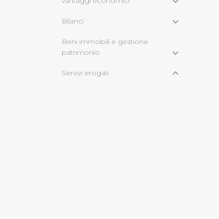
vantaggi economici
Bilanci
Cliccando su "Rifiuta" o sulla
eccezione dei cookie tecnici
Beni immobili e gestione
dunque la continuazione dell
patrimonio
tecnici indispensabili per un
Servizi erogati
Carta dei Servizi e standard di
qualità
Costi contabilizzati
Tempi medi di erogazione dei
servizi
Class action
Pagamenti dell'amministrazione