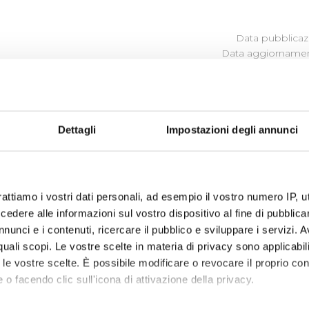
Data pubblicazi
Data aggiornamen
CARTA DEI SERVIZI E STAN
QUALITÀ
Dettagli
Impostazioni degli annunci
Carta del Servizio e Regolamento del Servizio Idrico Integrato
Carta del Servizio valida dal 1 Luglio 2016
rattiamo i vostri dati personali, ad esempio il vostro numero IP, 
dere alle informazioni sul vostro dispositivo al fine di pubblica
nunci e i contenuti, ricercare il pubblico e sviluppare i servizi. A
r quali scopi. Le vostre scelte in materia di privacy sono applicabi
to le vostre scelte. È possibile modificare o revocare il proprio 
 o facendo clic sull'icona di attivazione della privacy.