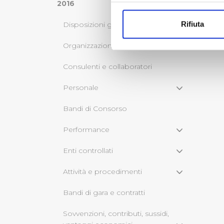
Con il tuo consenso, vorrem
2016
raccogliere informazi
Rifiuta
Disposizioni generali
Identificare il tuo di
digitali).
Organizzazione
Approfondisci come vengono el
Consulenti e collaboratori
modificare o ritirare il tuo 
Personale
Utilizziamo dei cookie tecnic
navigazione sulle pagine e l'
Bandi di Consorso
consensi dallo stesso prestat
per personalizzare contenuti
Performance
modo in cui l’Utente utilizza 
Enti controllati
pubblicità e social media, p
loro o che hanno raccolto dal
Attività e procedimenti
Cliccando su "Accetta tutti",
Bandi di gara e contratti
Cliccando su "Personalizza" 
Sovvenzioni, contributi, sussidi,
desiderati e le terze parti d