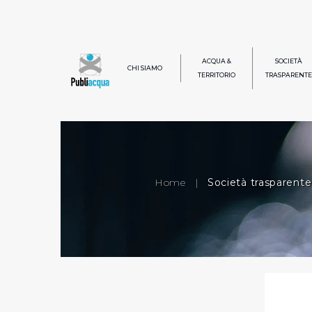
ACQUA &
SOCIETÀ
CHI SIAMO
TERRITORIO
TRASPARENTE
Home
|
Società trasparente