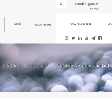
Bandi di gara in
corso
NEWS
COSA DEVI SAPERE
MOD
EDUCAZIONE
|
2016
|
Servizi erogati
|
Carta dei Servizi e standard d