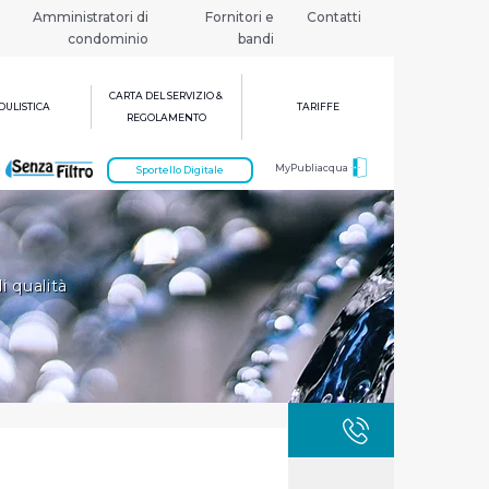
Amministratori di
Fornitori e
Contatti
condominio
bandi
CARTA DEL SERVIZIO &
ULISTICA
TARIFFE
REGOLAMENTO
MyPubliacqua
Sportello Digitale
i qualità
GUASTI
800 3