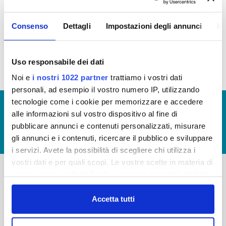
EROGAZIONE DEI SERVIZI
Consenso
Dettagli
Impostazioni degli annunci
In
Tempi medi di erogazione dei servizi (file allegato)
Uso responsabile dei dati
Noi e
i nostri 1022 partner
trattiamo i vostri dati
personali, ad esempio il vostro numero IP, utilizzando
tecnologie come i cookie per memorizzare e accedere
© Copyright 2017 - 2026
GLOSSARIO
alle informazioni sul vostro dispositivo al fine di
GIUDICA IL SERVIZIO
pubblicare annunci e contenuti personalizzati, misurare
gli annunci e i contenuti, ricercare il pubblico e sviluppare
LAVORA CON NOI
i servizi. Avete la possibilità di scegliere chi utilizza i
vostri dati e per quali scopi. Le vostre scelte in materia di
privacy sono applicabili solo su questa proprietà digitale
in cui avete effettuato le vostre scelte. È possibile
-
-
modificare o revocare il proprio consenso in qualsiasi
Accetta tutti
Publiacqua S.p.A
FAQ
momento dalla Dichiarazione sui cookie o facendo clic
Via Villamagna 90/c -
PRIVACY POLICY
sull'icona di attivazione della privacy.
50126 Fi