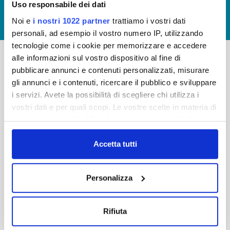
Uso responsabile dei dati
GIUDICA IL SERVIZIO
Noi e
i nostri 1022 partner
trattiamo i vostri dati
LAVORA CON NOI
personali, ad esempio il vostro numero IP, utilizzando
tecnologie come i cookie per memorizzare e accedere
alle informazioni sul vostro dispositivo al fine di
pubblicare annunci e contenuti personalizzati, misurare
-
-
gli annunci e i contenuti, ricercare il pubblico e sviluppare
Publiacqua S.p.A
FAQ
i servizi. Avete la possibilità di scegliere chi utilizza i
Via Villamagna 90/c -
vostri dati e per quali scopi. Le vostre scelte in materia di
PRIVACY POLICY
50126 Fi
privacy sono applicabili solo su questa proprietà digitale
Tel. +39 055688903
NOTE LEGALI
in cui avete effettuato le vostre scelte. È possibile
Fax. +39 0556862495
COOKIE
modificare o revocare il proprio consenso in qualsiasi
Accetta tutti
-
momento dalla Dichiarazione sui cookie o facendo clic
WHISTLEBLOWING
Cap. Soc. 150.280.056,72
sull'icona di attivazione della privacy.
CREDITS
Personalizza
i.v.
Reg Imprese Firenze
Con il tuo consenso, vorremmo anche:
C.F. e P.I. 05040110487
raccogliere informazioni sulla tua posizione
Rifiuta
R.E.A. 514782
geografica, con un'approssimazione di qualche