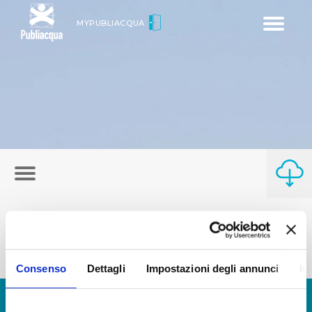
Toggle
MYPUBLIACQUA
navigatio
Consenso
Dettagli
Impostazioni degli annunci
In
© Copyright 2017 - 2026
GLOSSARIO