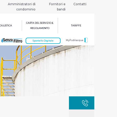
Amministratori di
Fornitori e
Contatti
condominio
bandi
CARTA DEL SERVIZIO &
ULISTICA
TARIFFE
REGOLAMENTO
MyPubliacqua
Sportello Digitale
GUASTI
800 3