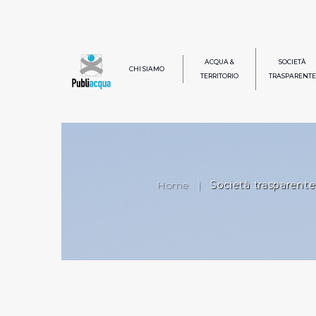
ACQUA &
SOCIETÀ
CHI SIAMO
TERRITORIO
TRASPARENTE
Home
|
Società trasparente