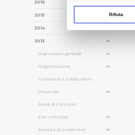
Con il tuo consenso, vorrem
2016
raccogliere informazi
Rifiuta
2015
Identificare il tuo di
digitali).
2014
Approfondisci come vengono el
modificare o ritirare il tuo 
2013
Disposizioni generali
Utilizziamo dei cookie tecnic
navigazione sulle pagine e l'
Organizzazione
consensi dallo stesso prestat
per personalizzare contenuti
Consulenti e collaboratori
modo in cui l’Utente utilizza 
pubblicità e social media, p
Personale
loro o che hanno raccolto dal
Bandi di Concorso
Cliccando su "Accetta tutti",
Enti controllati
Cliccando su "Personalizza" 
Attività e procedimenti
desiderati e le terze parti d