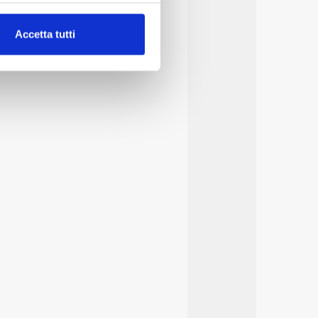
alche metro,
Accetta tutti
e specifiche (impronte
ezione dettagli
. Puoi
lità di base quali la
te dall’Utente e con i
affico sul nostro sito web,
idendo informazioni sul
 di analisi dei dati web,
oni che l’Utente ha fornito
r le finalità sopra indicate.
onando i singoli cookie