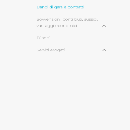
Bandi di gara e contratti
Cliccando su "Rifiuta" o sulla
Sovvenzioni, contributi, sussidi,
eccezione dei cookie tecnici
vantaggi economici
dunque la continuazione dell
tecnici indispensabili per un
Bilanci
Servizi erogati
informazioni ambientali
© Copyright 2017 - 2026