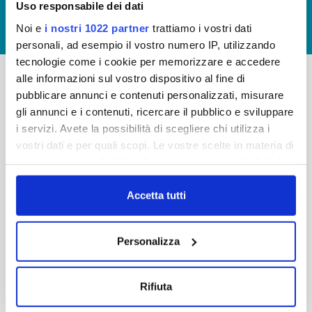
Uso responsabile dei dati
GIUDICA IL SERVIZIO
Noi e
i nostri 1022 partner
trattiamo i vostri dati
LAVORA CON NOI
personali, ad esempio il vostro numero IP, utilizzando
tecnologie come i cookie per memorizzare e accedere
alle informazioni sul vostro dispositivo al fine di
pubblicare annunci e contenuti personalizzati, misurare
-
-
gli annunci e i contenuti, ricercare il pubblico e sviluppare
Publiacqua S.p.A
FAQ
i servizi. Avete la possibilità di scegliere chi utilizza i
Via Villamagna 90/c -
vostri dati e per quali scopi. Le vostre scelte in materia di
PRIVACY POLICY
50126 Fi
privacy sono applicabili solo su questa proprietà digitale
Tel. +39 055688903
NOTE LEGALI
in cui avete effettuato le vostre scelte. È possibile
Fax. +39 0556862495
COOKIE
modificare o revocare il proprio consenso in qualsiasi
Accetta tutti
-
momento dalla Dichiarazione sui cookie o facendo clic
WHISTLEBLOWING
Cap. Soc. 150.280.056,72
sull'icona di attivazione della privacy.
CREDITS
Personalizza
i.v.
Reg Imprese Firenze
Con il tuo consenso, vorremmo anche:
C.F. e P.I. 05040110487
raccogliere informazioni sulla tua posizione
Rifiuta
R.E.A. 514782
geografica, con un'approssimazione di qualche