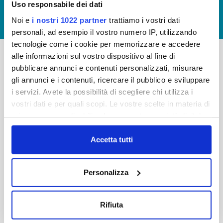
Uso responsabile dei dati
GIUDICA IL SERVIZIO
Noi e
i nostri 1022 partner
trattiamo i vostri dati
LAVORA CON NOI
personali, ad esempio il vostro numero IP, utilizzando
tecnologie come i cookie per memorizzare e accedere
alle informazioni sul vostro dispositivo al fine di
pubblicare annunci e contenuti personalizzati, misurare
-
-
gli annunci e i contenuti, ricercare il pubblico e sviluppare
Publiacqua S.p.A
FAQ
i servizi. Avete la possibilità di scegliere chi utilizza i
Via Villamagna 90/c -
vostri dati e per quali scopi. Le vostre scelte in materia di
PRIVACY POLICY
50126 Fi
privacy sono applicabili solo su questa proprietà digitale
Tel. +39 055688903
NOTE LEGALI
in cui avete effettuato le vostre scelte. È possibile
Fax. +39 0556862495
COOKIE
modificare o revocare il proprio consenso in qualsiasi
Accetta tutti
-
momento dalla Dichiarazione sui cookie o facendo clic
WHISTLEBLOWING
Cap. Soc. 150.280.056,72
sull'icona di attivazione della privacy.
CREDITS
Personalizza
i.v.
Reg Imprese Firenze
Con il tuo consenso, vorremmo anche:
C.F. e P.I. 05040110487
raccogliere informazioni sulla tua posizione
Rifiuta
R.E.A. 514782
geografica, con un'approssimazione di qualche