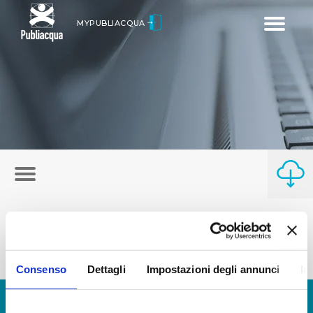
Toggle
MYPUBLIACQUA
navigatio
Consenso
Dettagli
Impostazioni degli annunci
In
© Copyright 2017 - 2026
GLOSSARIO