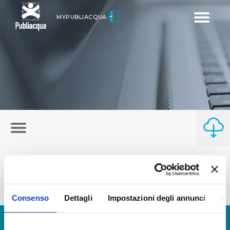
Toggle
MYPUBLIACQUA
navigatio
Consenso
Dettagli
Impostazioni degli annunci
In
© Copyright 2017 - 2026
GLOSSARIO