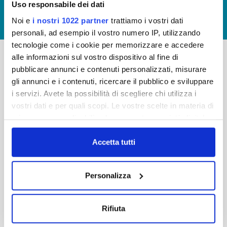
Uso responsabile dei dati
GIUDICA IL SERVIZIO
Noi e
i nostri 1022 partner
trattiamo i vostri dati
LAVORA CON NOI
personali, ad esempio il vostro numero IP, utilizzando
tecnologie come i cookie per memorizzare e accedere
alle informazioni sul vostro dispositivo al fine di
pubblicare annunci e contenuti personalizzati, misurare
-
-
gli annunci e i contenuti, ricercare il pubblico e sviluppare
Publiacqua S.p.A
FAQ
i servizi. Avete la possibilità di scegliere chi utilizza i
Via Villamagna 90/c -
vostri dati e per quali scopi. Le vostre scelte in materia di
PRIVACY POLICY
50126 Fi
privacy sono applicabili solo su questa proprietà digitale
Tel. +39 055688903
NOTE LEGALI
in cui avete effettuato le vostre scelte. È possibile
Fax. +39 0556862495
COOKIE
modificare o revocare il proprio consenso in qualsiasi
Accetta tutti
-
momento dalla Dichiarazione sui cookie o facendo clic
WHISTLEBLOWING
Cap. Soc. 150.280.056,72
sull'icona di attivazione della privacy.
CREDITS
Personalizza
i.v.
Reg Imprese Firenze
Con il tuo consenso, vorremmo anche:
C.F. e P.I. 05040110487
raccogliere informazioni sulla tua posizione
Rifiuta
R.E.A. 514782
geografica, con un'approssimazione di qualche