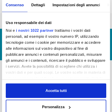
Consenso
Dettagli
Impostazioni degli annunci
In
« prima
‹ precedente
1
2
3
4
5
6
Uso responsabile dei dati
Noi e
i nostri 1022 partner
trattiamo i vostri dati
© Copyright 2017 - 2026
GLOSSARIO
personali, ad esempio il vostro numero IP, utilizzando
tecnologie come i cookie per memorizzare e accedere
GIUDICA IL SERVIZIO
alle informazioni sul vostro dispositivo al fine di
LAVORA CON NOI
pubblicare annunci e contenuti personalizzati, misurare
gli annunci e i contenuti, ricercare il pubblico e sviluppare
i servizi. Avete la possibilità di scegliere chi utilizza i
vostri dati e per quali scopi. Le vostre scelte in materia di
-
-
privacy sono applicabili solo su questa proprietà digitale
in cui avete effettuato le vostre scelte. È possibile
Publiacqua S.p.A
FAQ
Via Villamagna 90/c -
modificare o revocare il proprio consenso in qualsiasi
Accetta tutti
PRIVACY POLICY
50126 Fi
momento dalla Dichiarazione sui cookie o facendo clic
Tel. +39 055688903
NOTE LEGALI
sull'icona di attivazione della privacy.
Fax. +39 0556862495
Personalizza
COOKIE