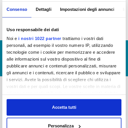
inconferibilità dell'incarico, sono state
raccolte e sono depositate presso la
Consenso
Dettagli
Impostazioni degli annunci
In
società
Uso responsabile dei dati
Noi e
i nostri 1022 partner
trattiamo i vostri dati
personali, ad esempio il vostro numero IP, utilizzando
© Copyright 2017 - 2026
GLOSSARIO
tecnologie come i cookie per memorizzare e accedere
GIUDICA IL SERVIZIO
alle informazioni sul vostro dispositivo al fine di
pubblicare annunci e contenuti personalizzati, misurare
LAVORA CON NOI
gli annunci e i contenuti, ricercare il pubblico e sviluppare
i servizi. Avete la possibilità di scegliere chi utilizza i
vostri dati e per quali scopi. Le vostre scelte in materia di
privacy sono applicabili solo su questa proprietà digitale
-
-
in cui avete effettuato le vostre scelte. È possibile
Publiacqua S.p.A
FAQ
modificare o revocare il proprio consenso in qualsiasi
Accetta tutti
Via Villamagna 90/c -
momento dalla Dichiarazione sui cookie o facendo clic
PRIVACY POLICY
50126 Fi
sull'icona di attivazione della privacy.
Tel. +39 055688903
NOTE LEGALI
Personalizza