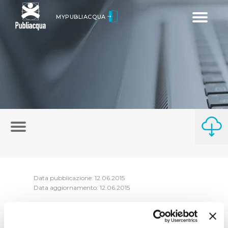
Toggle
MYPUBLIACQUA
navigatio
Data pubblicazione: 12.06.2015
Data aggiornamento: 12.06.2015
Le dichiarazioni, nelle quali i soggetti hanno
dichiarato che non esistono cause di