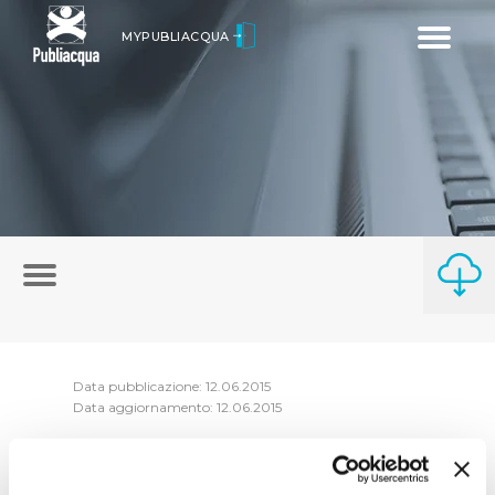
Toggle
MYPUBLIACQUA
navigatio
Data pubblicazione: 12.06.2015
Data aggiornamento: 12.06.2015
Le dichiarazioni, nelle quali i soggetti hanno
dichiarato che non esistono cause di