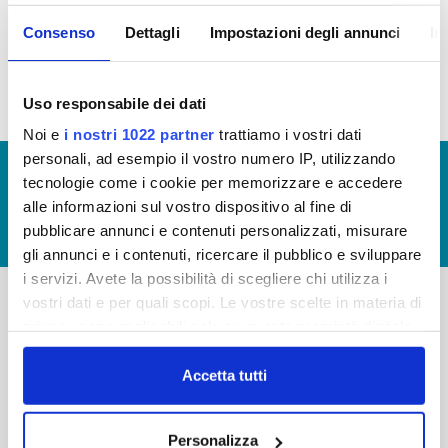
inconferibilità dell'incarico, sono state
raccolte e sono depositate presso la
Consenso
Dettagli
Impostazioni degli annunci
In
società
Uso responsabile dei dati
Noi e
i nostri 1022 partner
trattiamo i vostri dati
personali, ad esempio il vostro numero IP, utilizzando
© Copyright 2017 - 2026
GLOSSARIO
tecnologie come i cookie per memorizzare e accedere
GIUDICA IL SERVIZIO
alle informazioni sul vostro dispositivo al fine di
pubblicare annunci e contenuti personalizzati, misurare
LAVORA CON NOI
gli annunci e i contenuti, ricercare il pubblico e sviluppare
i servizi. Avete la possibilità di scegliere chi utilizza i
vostri dati e per quali scopi. Le vostre scelte in materia di
privacy sono applicabili solo su questa proprietà digitale
-
-
in cui avete effettuato le vostre scelte. È possibile
Publiacqua S.p.A
FAQ
modificare o revocare il proprio consenso in qualsiasi
Accetta tutti
Via Villamagna 90/c -
momento dalla Dichiarazione sui cookie o facendo clic
PRIVACY POLICY
50126 Fi
sull'icona di attivazione della privacy.
Tel. +39 055688903
NOTE LEGALI
Personalizza