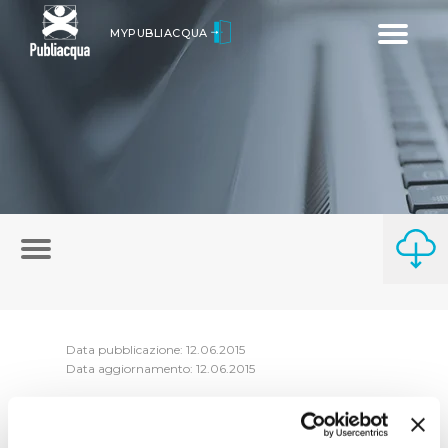
Toggle
MYPUBLIACQUA
navigatio
Data pubblicazione: 12.06.2015
Data aggiornamento: 12.06.2015
Le dichiarazioni, nelle quali i soggetti hanno
dichiarato che non esistono cause di