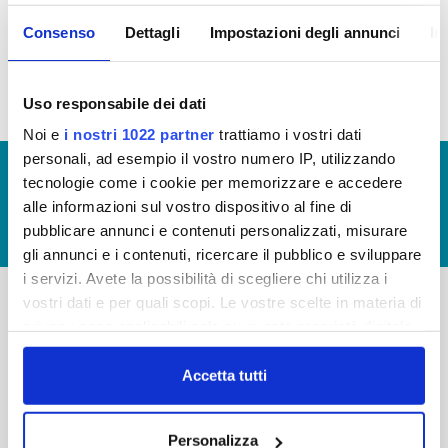
inconferibilità dell'incarico, sono state
raccolte e sono depositate presso la
Consenso
Dettagli
Impostazioni degli annunci
In
società
Uso responsabile dei dati
Noi e
i nostri 1022 partner
trattiamo i vostri dati
personali, ad esempio il vostro numero IP, utilizzando
© Copyright 2017 - 2026
GLOSSARIO
tecnologie come i cookie per memorizzare e accedere
GIUDICA IL SERVIZIO
alle informazioni sul vostro dispositivo al fine di
pubblicare annunci e contenuti personalizzati, misurare
LAVORA CON NOI
gli annunci e i contenuti, ricercare il pubblico e sviluppare
i servizi. Avete la possibilità di scegliere chi utilizza i
vostri dati e per quali scopi. Le vostre scelte in materia di
privacy sono applicabili solo su questa proprietà digitale
-
-
in cui avete effettuato le vostre scelte. È possibile
Publiacqua S.p.A
FAQ
modificare o revocare il proprio consenso in qualsiasi
Accetta tutti
Via Villamagna 90/c -
momento dalla Dichiarazione sui cookie o facendo clic
PRIVACY POLICY
50126 Fi
sull'icona di attivazione della privacy.
Tel. +39 055688903
NOTE LEGALI
Personalizza