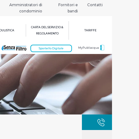
Amministratori di
Fornitori e
Contatti
condominio
bandi
CARTA DEL SERVIZIO &
ULISTICA
TARIFFE
REGOLAMENTO
MyPubliacqua
Sportello Digitale
GUASTI
800 3