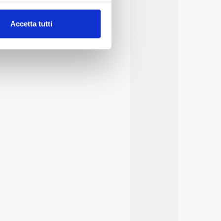
alche metro,
Accetta tutti
e specifiche (impronte
ezione dettagli
. Puoi
lità di base quali la
te dall’Utente e con i
affico sul nostro sito web,
idendo informazioni sul
 di analisi dei dati web,
oni che l’Utente ha fornito
r le finalità sopra indicate.
onando i singoli cookie