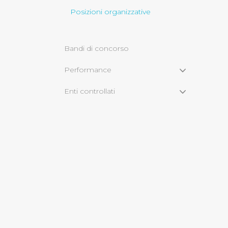
Posizioni organizzative
Cliccando su "Rifiuta" o sulla
eccezione dei cookie tecnici
dunque la continuazione dell
Bandi di concorso
tecnici indispensabili per un
Performance
Enti controllati
Attività e procedimenti
Bandi di gara e contratti
Sovvenzioni, contributi, sussidi,
vantaggi economici
Servizi erogati
Bilanci