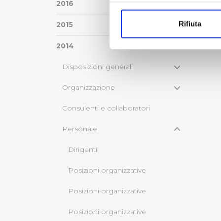
Con il tuo consenso, vorrem
2016
raccogliere informazi
Rifiuta
2015
Identificare il tuo di
digitali).
2014
Approfondisci come vengono el
modificare o ritirare il tuo 
Disposizioni generali
Organizzazione
Utilizziamo dei cookie tecnic
navigazione sulle pagine e l'
Consulenti e collaboratori
consensi dallo stesso prestat
per personalizzare contenuti
Personale
modo in cui l’Utente utilizza 
pubblicità e social media, p
Dirigenti
loro o che hanno raccolto dal
Posizioni organizzative
Cliccando su "Accetta tutti",
Posizioni organizzative
Cliccando su "Personalizza" 
Posizioni organizzative
desiderati e le terze parti d