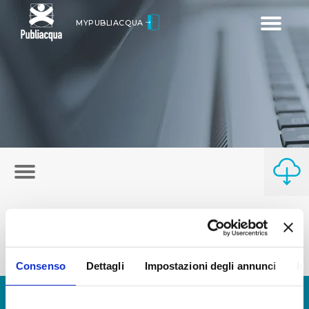
Toggle
MYPUBLIACQUA
navigatio
Consenso
Dettagli
Impostazioni degli annunci
In
© Copyright 2017 - 2026
GLOSSARIO