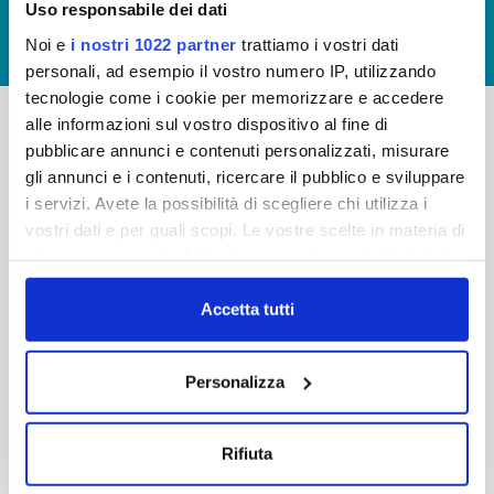
Uso responsabile dei dati
GIUDICA IL SERVIZIO
Noi e
i nostri 1022 partner
trattiamo i vostri dati
LAVORA CON NOI
personali, ad esempio il vostro numero IP, utilizzando
tecnologie come i cookie per memorizzare e accedere
alle informazioni sul vostro dispositivo al fine di
pubblicare annunci e contenuti personalizzati, misurare
-
-
gli annunci e i contenuti, ricercare il pubblico e sviluppare
Publiacqua S.p.A
FAQ
i servizi. Avete la possibilità di scegliere chi utilizza i
Via Villamagna 90/c -
vostri dati e per quali scopi. Le vostre scelte in materia di
PRIVACY POLICY
50126 Fi
privacy sono applicabili solo su questa proprietà digitale
Tel. +39 055688903
NOTE LEGALI
in cui avete effettuato le vostre scelte. È possibile
Fax. +39 0556862495
COOKIE
modificare o revocare il proprio consenso in qualsiasi
Accetta tutti
-
momento dalla Dichiarazione sui cookie o facendo clic
WHISTLEBLOWING
Cap. Soc. 150.280.056,72
sull'icona di attivazione della privacy.
CREDITS
Personalizza
i.v.
Reg Imprese Firenze
Con il tuo consenso, vorremmo anche:
C.F. e P.I. 05040110487
raccogliere informazioni sulla tua posizione
Rifiuta
R.E.A. 514782
geografica, con un'approssimazione di qualche